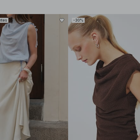
ntes
-30%