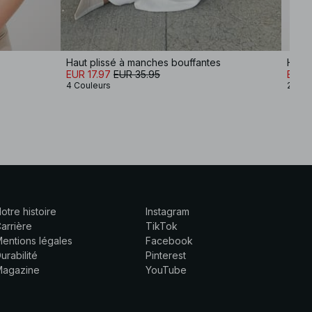
Haut plissé à manches bouffantes
Haut 
EUR 17.97
EUR 35.95
EUR 
4 Couleurs
2 Cou
otre histoire
Instagram
arrière
TikTok
entions légales
Facebook
urabilité
Pinterest
Magazine
YouTube