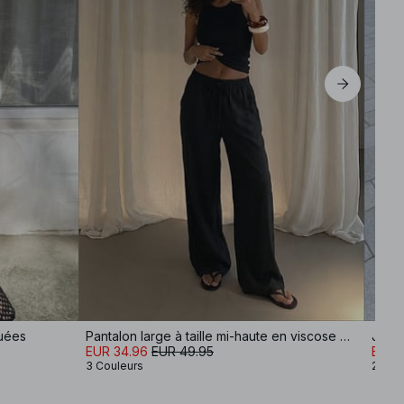
ouées
Pantalon large à taille mi-haute en viscose mélangée
Jupe 
EUR 34.96
EUR 49.95
EUR 3
3 Couleurs
2 Cou