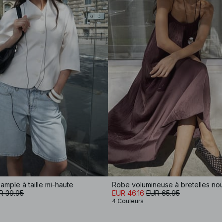
ample à taille mi-haute
Robe volumineuse à bretelles n
R 39.95
EUR 46.16
EUR 65.95
4 Couleurs