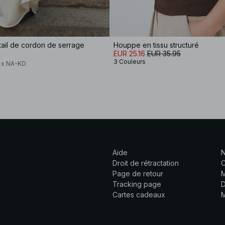
ail de cordon de serrage
Houppe en tissu structuré
EUR 25.16
EUR 35.95
3 Couleurs
a x NA-KD
Aide
N
Droit de rétractation
C
Page de retour
M
Tracking page
D
Cartes cadeaux