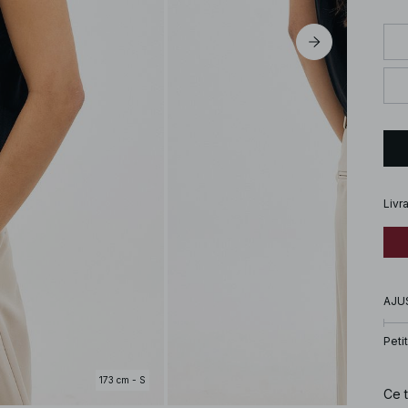
Livr
AJU
Petit
173 cm - S
Ce t