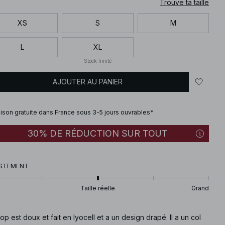
Trouve ta taille
XS
S
M
L
XL
Stock limité
AJOUTER AU PANIER
aison gratuite dans France sous 3-5 jours ouvrables*
30% DE RÉDUCTION SUR TOUT
STEMENT
Taille réelle
Grand
op est doux et fait en lyocell et a un design drapé. Il a un col