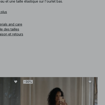
au et une taille élastique sur l'ourlet bas.
e article
 plus
:
1100-012835-0002
erials and care
e des tailles
aison et retours
-30%
-30