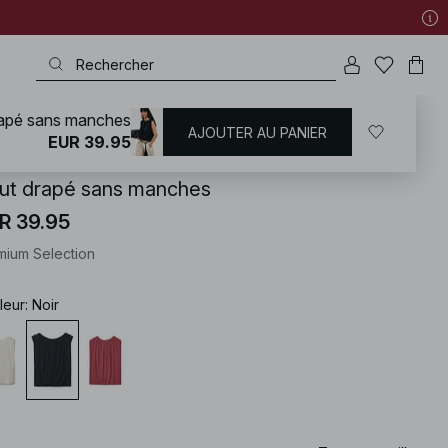
rapé sans manches
AJOUTER AU PANIER
KD
/
T-shirts | Tops
/
Hauts sans manches
EUR 39.95
ut drapé sans manches
R 39.95
mium Selection
leur
:
Noir