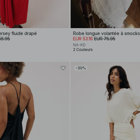
ersey fluide drapé
Robe longue volantée à smocks
55.95
EUR 53.16
EUR 75.95
NA-KD
2 Couleurs
-30%