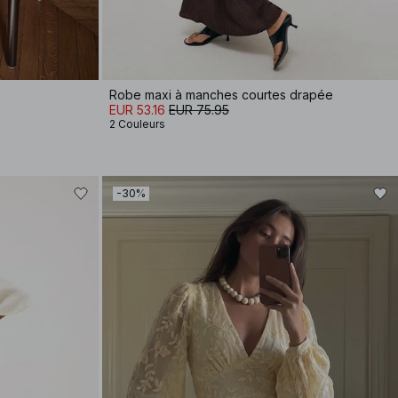
Robe maxi à manches courtes drapée
EUR 53.16
EUR 75.95
2 Couleurs
-30%