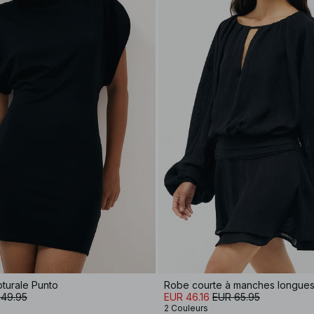
pturale Punto
 49.95
EUR 46.16
EUR 65.95
2 Couleurs