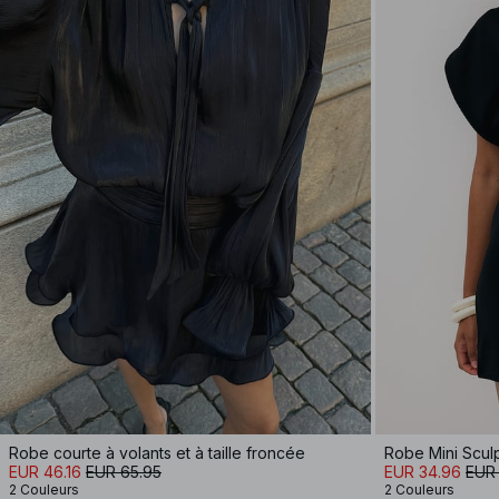
Robe courte à volants et à taille froncée
Robe Mini Scul
EUR 46.16
EUR 65.95
EUR 34.96
EUR
2 Couleurs
2 Couleurs