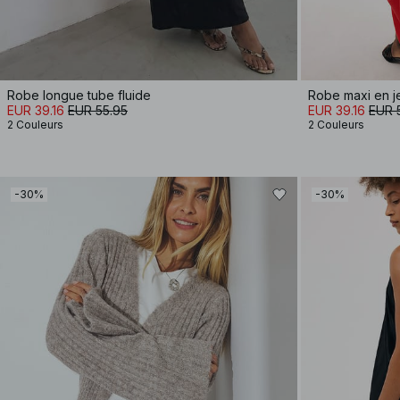
Robe longue tube fluide
Robe maxi en j
EUR 39.16
EUR 55.95
EUR 39.16
EUR 
2 Couleurs
2 Couleurs
-30%
-30%