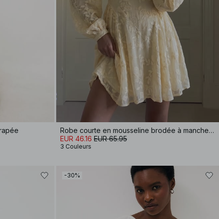
drapée
Robe courte en mousseline brodée à manches longues
EUR 46.16
EUR 65.95
3 Couleurs
-30%