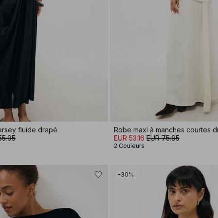
ersey fluide drapé
Robe maxi à manches courtes 
55.95
EUR 53.16
EUR 75.95
2 Couleurs
-30%