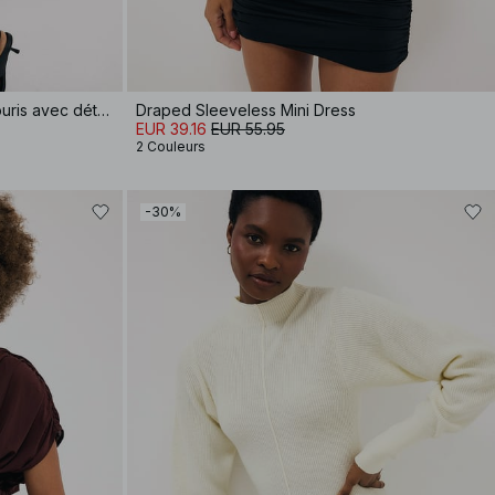
Robe midi à manches chauve-souris avec détail de couture
Draped Sleeveless Mini Dress
EUR 39.16
EUR 55.95
2 Couleurs
-30%