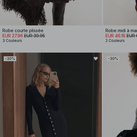
Robe courte plissée
EUR 27.96
EUR 39.95
EUR 46.16
EUR 
3 Couleurs
2 Couleurs
-30%
-30%