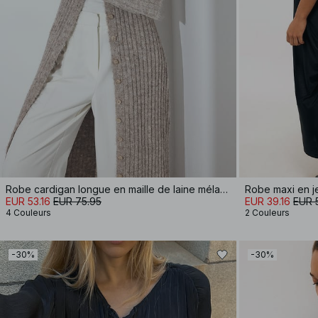
Robe cardigan longue en maille de laine mélangée
Robe maxi en j
EUR 53.16
EUR 75.95
EUR 39.16
EUR 
4 Couleurs
2 Couleurs
-30%
-30%