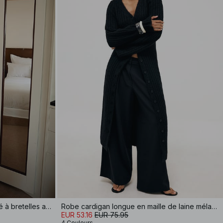
Robe effet froissé en lin mélangé à bretelles amples
Robe cardigan longue en maille de laine mélangée
EUR 53.16
EUR 75.95
4 Couleurs