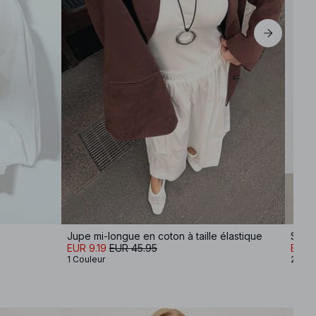
Jupe mi-longue en coton à taille élastique
Short
EUR 9.19
EUR 45.95
EUR 
1 Couleur
2 Cou