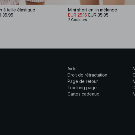
 à taille élastique
Mini short en lin mélangé
 35.95
EUR 25.16
EUR 35.95
2 Couleurs
Aide
N
Droit de rétractation
C
Page de retour
M
Tracking page
D
Cartes cadeaux