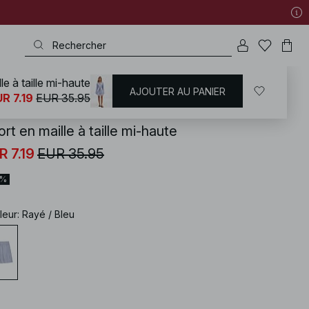
le à taille mi-haute
AJOUTER AU PANIER
KD
/
Shorts
R 7.19
EUR 35.95
rt en maille à taille mi-haute
R 7.19
EUR 35.95
0%
leur
:
Rayé / Bleu