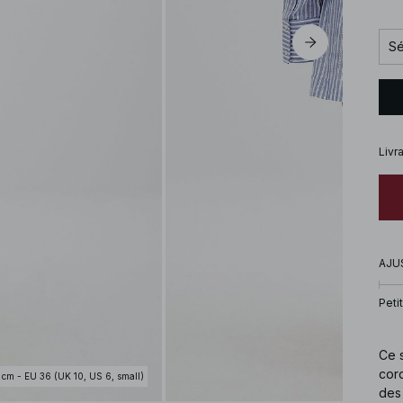
Sé
Livr
AJU
Petit
Ce s
cord
 cm - EU 36 (UK 10, US 6, small)
des 