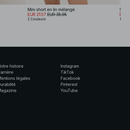
Mini short en lin mélangé
Short
EUR 21.57
EUR 35.95
EUR 2
2 Couleurs
1 Coul
otre histoire
Instagram
arrière
TikTok
entions légales
Facebook
urabilité
Pinterest
Magazine
YouTube