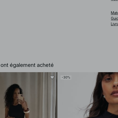
Cod
Mat
Guid
Livr
e ont également acheté
-30%