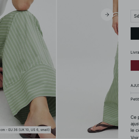
Sé
Livr
AJU
Petit
Ce p
ajus
le c
 cm - EU 36 (UK 10, US 6, small)
Voir