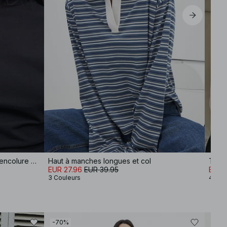
T-shirt en coton coupe ajustée à encolure cheminée
Haut à manches longues et col
Tee-s
EUR 27.96
EUR 39.95
EUR 1
3 Couleurs
4 Cou
-70%
-30