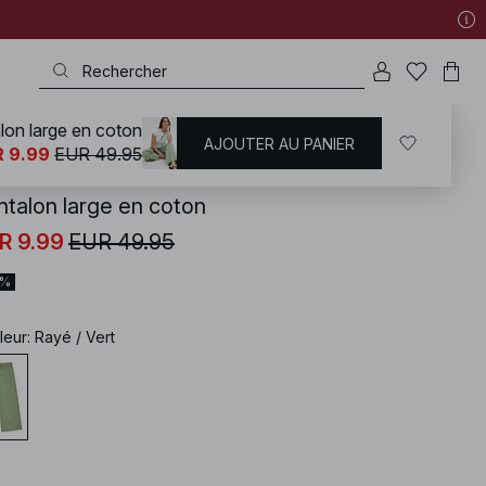
lon large en coton
AJOUTER AU PANIER
KD
/
Pantalons
/
Pantalons à taille haut
 9.99
EUR 49.95
ntalon large en coton
R 9.99
EUR 49.95
0%
leur
:
Rayé / Vert