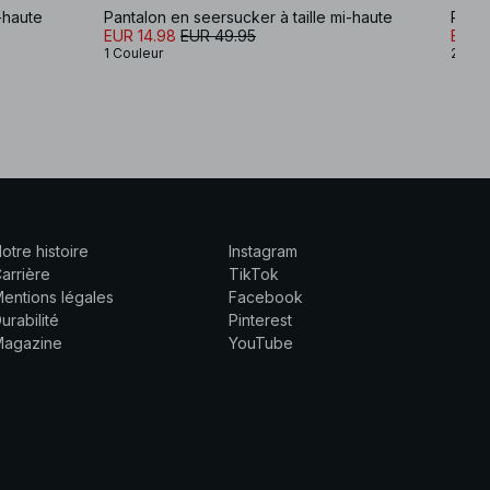
i-haute
Pantalon en seersucker à taille mi-haute
Panta
EUR 14.98
EUR 49.95
EUR 2
1 Couleur
2 Cou
otre histoire
Instagram
arrière
TikTok
entions légales
Facebook
urabilité
Pinterest
Magazine
YouTube