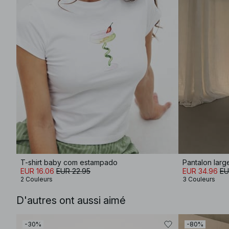
T-shirt baby com estampado
EUR 16.06
EUR 22.95
EUR 34.96
EU
2 Couleurs
3 Couleurs
D'autres ont aussi aimé
-30%
-80%