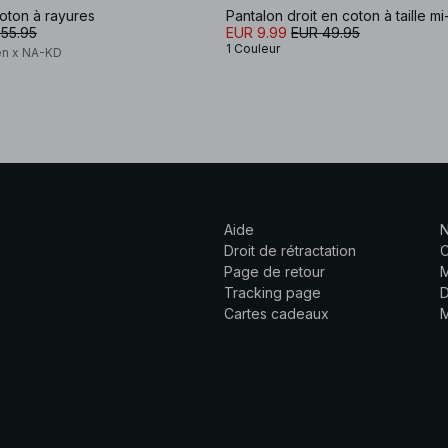
oton à rayures
Pantalon droit en coton à taille m
55.95
EUR 9.99
EUR 49.95
1 Couleur
én x NA-KD
Aide
N
Droit de rétractation
C
Page de retour
M
Tracking page
D
Cartes cadeaux