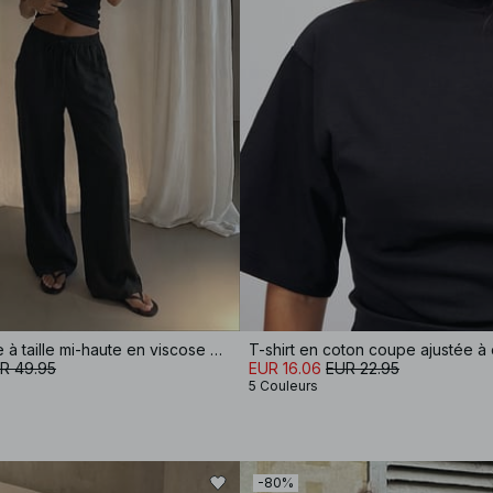
Pantalon large à taille mi-haute en viscose mélangée
R 49.95
EUR 16.06
EUR 22.95
5 Couleurs
-80%