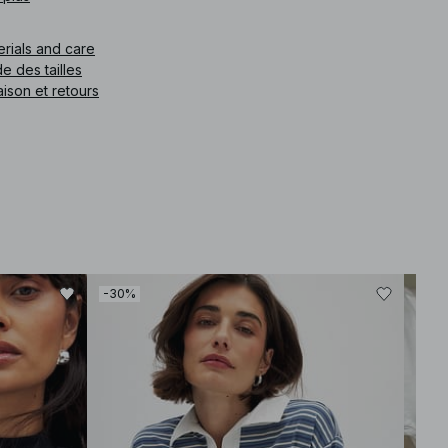
e article
:
1100-011502-3171
erials and care
e des tailles
aison et retours
-30%
-40