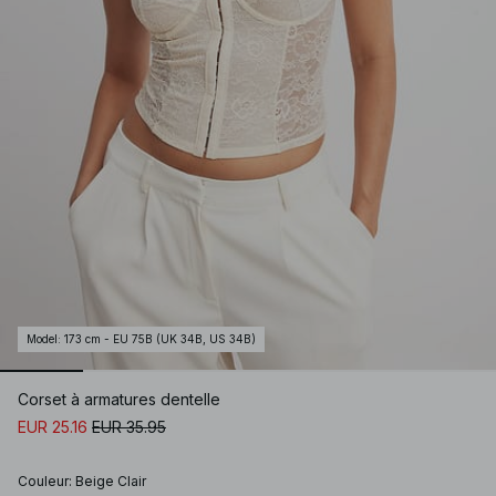
Model
:
173 cm - EU 75B (UK 34B, US 34B)
Corset à armatures dentelle
EUR 25.16
EUR 35.95
Couleur
:
Beige Clair