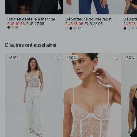
Haut en dentelle à manches longues
Débardeur à double rabat
Débarde
EUR 19.56
EUR 27.95
EUR 16.06
EUR 22.95
EUR 16
+1
D'autres ont aussi aimé
-50%
-30%
-50%