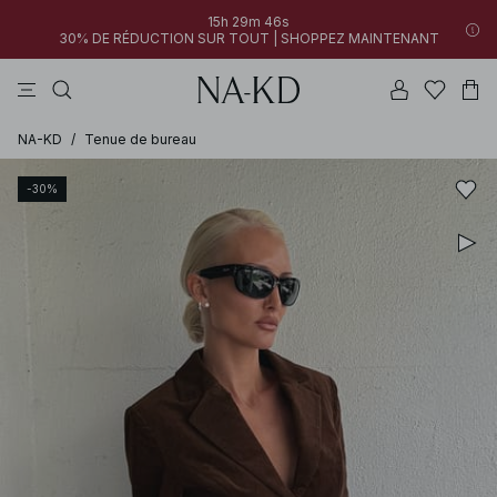
15h 29m 46s
30% DE RÉDUCTION SUR TOUT | SHOPPEZ MAINTENANT
pantalons
tops
robes
blancs
marron
NA-KD
/
Tenue de bureau
-30%