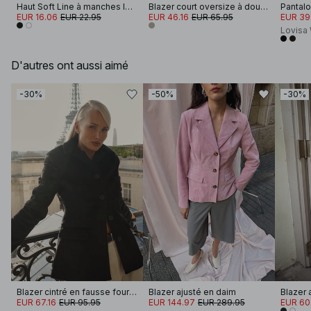
Haut Soft Line à manches longues et col cheminée
Blazer court oversize à double boutonnage
EUR 16.06
EUR 22.95
EUR 46.16
EUR 65.95
EUR 39
Lovisa
D'autres ont aussi aimé
-30%
-50%
-30%
Blazer cintré en fausse fourrure
Blazer ajusté en daim
Blazer 
EUR 67.16
EUR 95.95
EUR 144.97
EUR 289.95
EUR 60