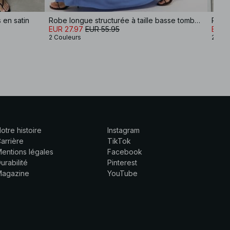
 en satin
Robe longue structurée à taille basse tombante
EUR 27.97
EUR 55.95
EUR 3
2 Couleurs
2 Cou
otre histoire
Instagram
arrière
TikTok
entions légales
Facebook
urabilité
Pinterest
Magazine
YouTube