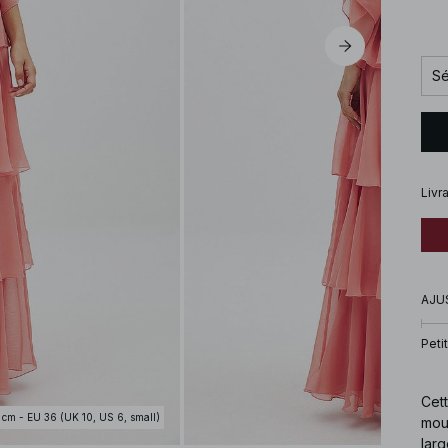
Sé
Livr
AJU
Petit
Cett
 cm - EU 36 (UK 10, US 6, small)
mou
larg