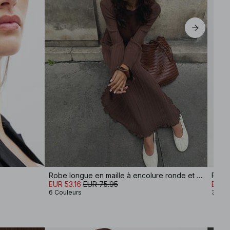
Robe longue en maille à encolure ronde et volants
Robe 
EUR 53.16
EUR 75.95
EUR 
6 Couleurs
3 Cou