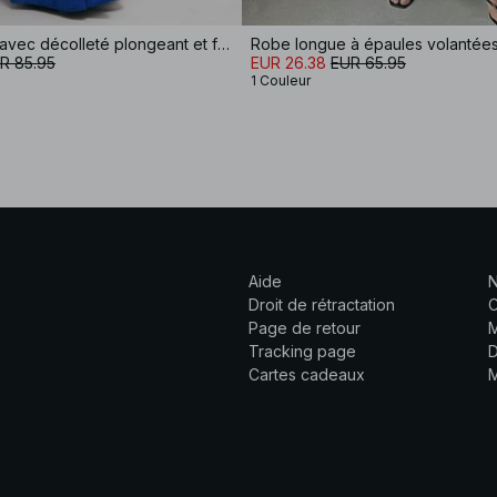
Robe longue avec décolleté plongeant et foulard
Robe longue à épaules volantées
R 85.95
EUR 26.38
EUR 65.95
1 Couleur
Aide
N
Droit de rétractation
C
Page de retour
M
Tracking page
D
Cartes cadeaux