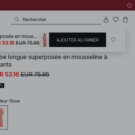
Robe longue superposée en mousseline à volants
AJOUTER AU PANIER
KD
/
Robes
/
Robes de cérémonie
 53.16
EUR 75.95
be longue superposée en mousseline à
lants
R 53.16
EUR 75.95
0%
leur
:
Rose