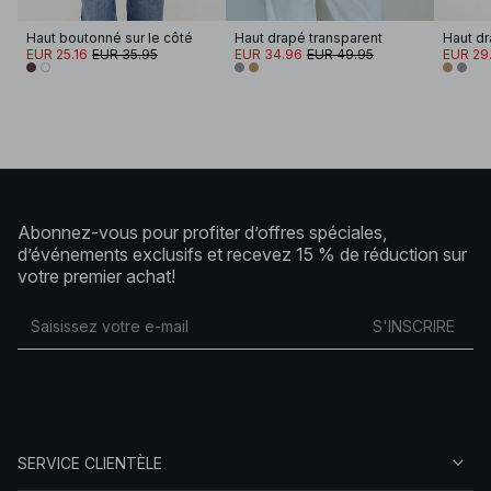
Haut boutonné sur le côté
Haut drapé transparent
Haut dr
EUR 25.16
EUR 35.95
EUR 34.96
EUR 49.95
EUR 29
Abonnez-vous pour profiter d’offres spéciales,
d’événements exclusifs et recevez 15 % de réduction sur
votre premier achat!
S'INSCRIRE
SERVICE CLIENTÈLE