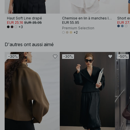
Haut Soft Line drapé
Chemise en lin à manches larges
EUR 25.16
EUR 35.95
EUR 55.95
EUR 27
+3
Premium Selection
+2
D'autres ont aussi aimé
-30%
-30%
-50%