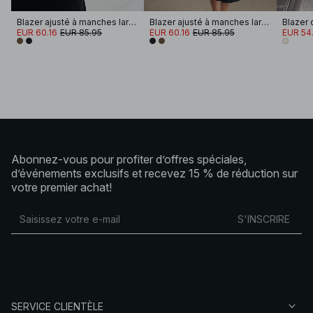
Blazer ajusté à manches larges courtes
Blazer ajusté à manches larges courtes
Blazer 
EUR 60.16
EUR 85.95
EUR 60.16
EUR 85.95
EUR 54
Abonnez-vous pour profiter d’offres spéciales,
d’événements exclusifs et recevez 15 % de réduction sur
votre premier achat!
S'INSCRIRE
SERVICE CLIENTÈLE