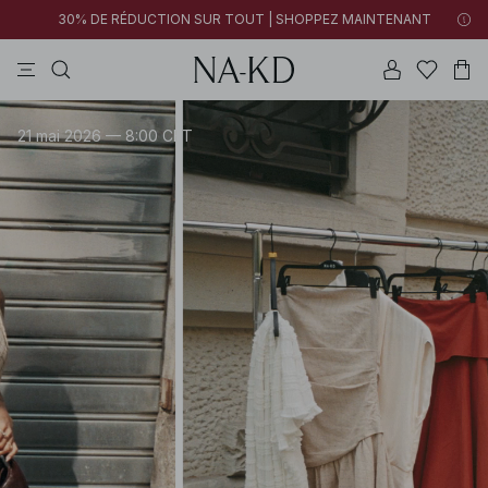
30% DE RÉDUCTION SUR TOUT | SHOPPEZ MAINTENANT
pantalons
tops
robes
noirs
marron
21 mai 2026 — 8:00 CET