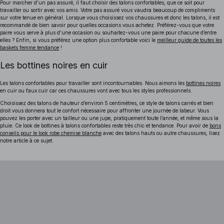
Pour marcher d’un pas assuré, il faut choisir des talons confortables, que ce soit pour
travailler ou sortir avec vos amis. Votre pas assuré vous vaudra beaucoup de compliments
sur votre tenue en général. Lorsque vous choisissez vos chaussures et donc les talons, il est
recommandé de bien savoir pour quelles occasions vous achetez. Préférez-vous que votre
paire vous serve à plus d'une occasion ou souhaitez-vous une paire pour chacune d’entre
elles ?
Enfin, si vous préférez une option plus confortable voici le
meilleur guide de toutes les
baskets femme tendance
!
Les bottines noires en cuir
Les talons confortables pour travailler sont incontournables. Nous aimons les
bottines noires
en cuir ou faux cuir car ces chaussures vont avec tous les styles professionnels.
Choisissez des talons de hauteur d’environ 5 centimètres, ce style de talons carrés et bien
droit vous donnera tout le confort nécessaire pour affronter une journée de labeur. Vous
pouvez les porter avec un tailleur ou une jupe, pratiquement toute l’année, et même sous la
pluie. Ce look de bottines à talons confortables reste très chic et tendance.
Pour avoir de
bons
conseils pour le look robe chemise blanche
avec des talons hauts ou autre chaussures, lisez
notre article à ce sujet.