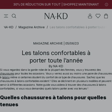
30% DE RÉDUCTION SUR TOUT | SHOPPEZ MAINTENANT
pantalons
tops
robes
noirs
marron
NA-KD
/
Magazine Archive
/
Les talons confortables à porter toute l’a
MAGAZINE ARCHIVE
|
05/06/23
Les talons confortables à
porter toute l’année
By
NA-KD
Si vous regardez dans la garde-robe de la plupart des femmes, vous y trouverez des
chaussures
pour toutes les occasions. Vous y verrez aussi au moins une paire de chaussures
à
talons
même si certaines doutent du confort de ce type de chaussures. Sachez que les
chaussures à talons confortables existent ! Elles se déclinent en plusieurs modèles et peuvent
servir à différentes occasions. Notre guide vous aidera à trouver des chaussures à talons
confortables, si vous vous demandez quels talons porter avec vos tenues !
Quelles chaussures à talons pour quelles
tenues