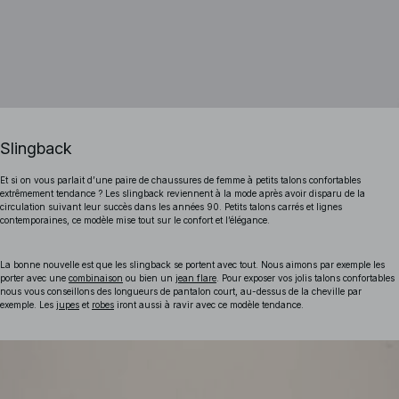
Slingback
Et si on vous parlait d’une paire de chaussures de femme à petits talons confortables
extrêmement tendance ? Les slingback reviennent à la mode après avoir disparu de la
circulation suivant leur succès dans les années 90. Petits talons carrés et lignes
contemporaines, ce modèle mise tout sur le confort et l’élégance.
La bonne nouvelle est que les slingback se portent avec tout. Nous aimons par exemple les
porter avec une
combinaison
ou bien un
jean flare
. Pour exposer vos jolis talons confortables
nous vous conseillons des longueurs de pantalon court, au-dessus de la cheville par
exemple. Les
jupes
et
robes
iront aussi à ravir avec ce modèle tendance.