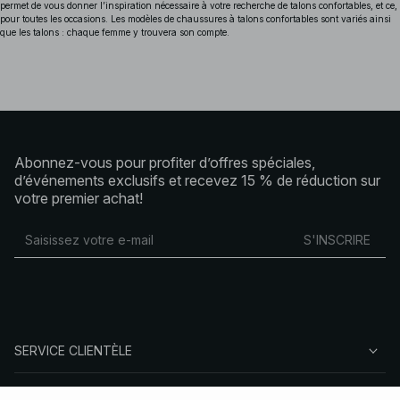
permet de vous donner l’inspiration nécessaire à votre recherche de talons confortables, et ce,
pour toutes les occasions. Les modèles de chaussures à talons confortables sont variés ainsi
que les talons : chaque femme y trouvera son compte.
Abonnez-vous pour profiter d’offres spéciales,
d’événements exclusifs et recevez 15 % de réduction sur
votre premier achat!
S'INSCRIRE
SERVICE CLIENTÈLE
À PROPOS DE NA-KD