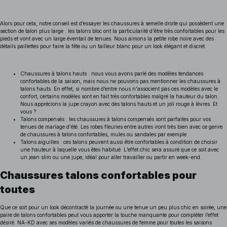
Alors pour cela, notre conseil est d’essayer les chaussures à semelle droite qui possèdent une
section de talon plus large : les talons bloc ont la particularité d'être très confortables pour les
pieds et vont avec un large éventail de tenues. Nous aimons la petite robe noire avec des
détails paillettes pour faire la fête ou un tailleur blanc pour un look élégant et discret.
Chaussures à talons hauts : nous vous avons parlé des modèles tendances
confortables de la saison, mais nous ne pouvons pas mentionner les chaussures à
talons hauts. En effet, si nombre d’entre nous n'associent pas ces modèles avec le
confort, certains modèles sont en fait très confortables malgré la hauteur du talon.
Nous apprécions la jupe crayon avec des talons hauts et un joli rouge à lèvres. Et
vous ?
Talons compensés : les chaussures à talons compensés sont parfaites pour vos
tenues de mariage d'été. Les robes fleuries entre autres iront très bien avec ce genre
de chaussures à talons confortables, mules ou sandales par exemple.
Talons aiguilles : ces talons peuvent aussi être confortables à condition de choisir
une hauteur à laquelle vous êtes habitué. L’effet chic sera assuré que ce soit avec
un jean slim ou une jupe, idéal pour aller travailler ou partir en week-end.
Chaussures talons confortables pour
toutes
Que ce soit pour un look décontracté la journée ou une tenue un peu plus chic en soirée, une
paire de talons confortables peut vous apporter la touche manquante pour compléter l’effet
désiré. NA-KD avec ses modèles variés de chaussures de femme pour toutes les saisons