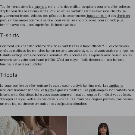
Tout le monde aime les
leggings
, mais l'une des meilleures options pour s'habiller boho est
d'opter pour des bas moins serrés. Privilégiez les
pantalons larges
avec une jolie blouse
paysanne ou brodée. Adoptez des pièces de base comme des
jupes en jean
et des
shorts en
jean
, un bas ample comme le sarouel pour varier les choix ou optez pour un look plus
féminin avec des jupes imprimées. Ils iront avec tout !
T-shirts
Comment vous habiller bohème chic en évitant les tissus trop flottants ? Si les chemisiers
ornés de motifs ou les manches ballon ne sont pas votre style, ou si vous voulez changer, les
t-shirts vintage sont une bonne alternative. Vous pouvez vous exprimer avec ceux-ci en les
rentrant dans votre jean évasé préféré. C'est un moyen facile de créer un look bohème
lumineux et aéré au quotidien.
Tricots
La superposition de vêtements aérés est au cœur du style bohème chic. Les
cardigans
moelleux surdimensionnés, les
tricots
à grosses mailles ou les
pulls
amples sont parfaits pour
le boho chic. Ces pièces boho vous accompagneront tout au long de l'année si vous décidez
d'adopter ce style. Portez-les par-dessus vos hauts à manches longues préférés, par-dessus
un crop top, ou simplement autour de vos épaules dénudées.