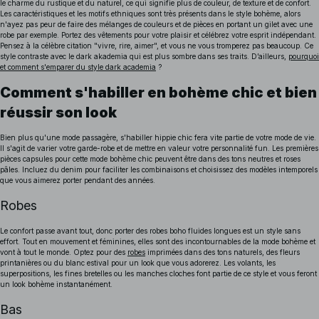
le charme du rustique et du naturel, ce qui signifie plus de couleur, de texture et de confort.
Les caractéristiques et les motifs ethniques sont très présents dans le style bohème, alors
n'ayez pas peur de faire des mélanges de couleurs et de pièces en portant un gilet avec une
robe par exemple. Portez des vêtements pour votre plaisir et célébrez votre esprit indépendant.
Pensez à la célèbre citation "vivre, rire, aimer", et vous ne vous tromperez pas beaucoup.
Ce
style contraste avec le dark akademia qui est plus sombre dans ses traits. D’ailleurs,
pourquoi
et comment s'emparer du style dark academia
?
Comment s'habiller en bohème chic et bien
réussir son look
Bien plus qu'une mode passagère, s'habiller hippie chic fera vite partie de votre mode de vie.
Il s'agit de varier votre garde-robe et de mettre en valeur votre personnalité fun. Les premières
pièces capsules pour cette mode bohème chic peuvent être dans des tons neutres et roses
pâles. Incluez du denim pour faciliter les combinaisons et choisissez des modèles intemporels
que vous aimerez porter pendant des années.
Robes
Le confort passe avant tout, donc porter des robes boho fluides longues est un style sans
effort. Tout en mouvement et féminines, elles sont des incontournables de la mode bohème et
vont à tout le monde. Optez pour des
robes
imprimées dans des tons naturels, des fleurs
printanières ou du blanc estival pour un look que vous adorerez. Les volants, les
superpositions, les fines bretelles ou les manches cloches font partie de ce style et vous feront
un look bohème instantanément.
Bas