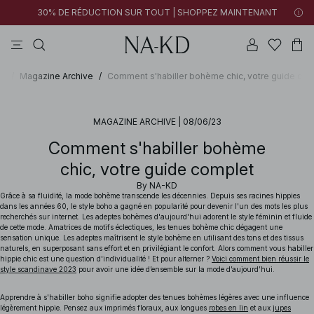
30% DE RÉDUCTION SUR TOUT | SHOPPEZ MAINTENANT
tops
pantalons
robes
tops manches longues
marron
D
/
Magazine Archive
/
Comment s'habiller bohème chic, votre guide com
MAGAZINE ARCHIVE
|
08/06/23
Comment s'habiller bohème
chic, votre guide complet
By
NA-KD
Grâce à sa fluidité, la mode bohème transcende les décennies. Depuis ses racines hippies
dans les années 60, le style boho a gagné en popularité pour devenir l'un des mots les plus
recherchés sur internet. Les adeptes bohèmes d'aujourd'hui adorent le style féminin et fluide
de cette mode. Amatrices de motifs éclectiques, les tenues bohème chic dégagent une
sensation unique. Les adeptes maîtrisent le style bohème en utilisant des tons et des tissus
naturels, en superposant sans effort et en privilégiant le confort. Alors comment vous habiller
hippie chic est une question d'individualité !
Et pour alterner ?
Voici comment bien réussir le
style scandinave 2023
pour avoir une idée d’ensemble sur la mode d’aujourd’hui.
Apprendre à s'habiller boho signifie adopter des tenues bohèmes légères avec une influence
légèrement hippie. Pensez aux imprimés floraux, aux longues
robes en lin
et aux
jupes