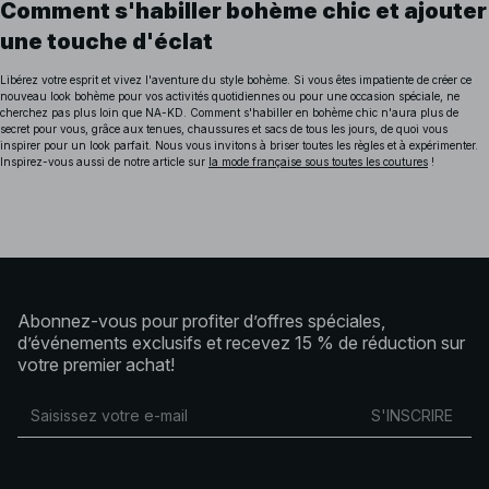
Comment s'habiller bohème chic et ajouter
une touche d'éclat
Libérez votre esprit et vivez l'aventure du style bohème. Si vous êtes impatiente de créer ce
nouveau look bohème pour vos activités quotidiennes ou pour une occasion spéciale, ne
cherchez pas plus loin que NA-KD. Comment s'habiller en bohème chic n'aura plus de
secret pour vous, grâce aux tenues, chaussures et sacs de tous les jours, de quoi vous
inspirer pour un look parfait. Nous vous invitons à briser toutes les règles et à expérimenter.
Inspirez-vous aussi de notre article sur
la mode française sous toutes les coutures
!
Abonnez-vous pour profiter d’offres spéciales,
d’événements exclusifs et recevez 15 % de réduction sur
votre premier achat!
S'INSCRIRE