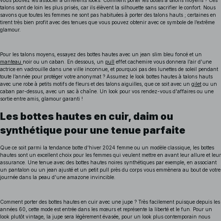
vous pouvez les associer à différents looks. Comment porter les bottes à talons moyens ? Ces
talons sont de loin les plus prisés, car ils élèvent la silhouette sans sacrifier le confort. Nous
savons que toutes les femmes ne sont pas habituées à porter des talons hauts ; certaines en
tirent très bien profit avec des tenues que vous pouvez obtenir avec ce symbole de l’extrême
glamour.
Pour les talons moyens, essayez des bottes hautes avec un jean slim bleu foncé et un
manteau
noir ou un caban. En dessous, un
pull
effet cachemire vous donnera l’air d’une
actrice en vadrouille dans une ville inconnue, et pourquoi pas des lunettes de soleil pendant
toute l’année pour protéger votre anonymat ? Assumez le look bottes hautes à talons hauts
avec une robe à petits motifs de fleurs et des talons aiguilles, que ce soit avec un
gilet
ou un
caban par-dessus, avec un sac à chaîne. Un look pour vos rendez-vous d'affaires ou une
sortie entre amis, glamour garanti !
Les bottes hautes en cuir, daim ou
synthétique pour une tenue parfaite
Que ce soit parmi la tendance botte d'hiver 2024 femme ou un modèle classique, les bottes
hautes sont un excellent choix pour les femmes qui veulent mettre en avant leur allure et leur
assurance. Une tenue avec des bottes hautes noires synthétiques par exemple, en associant
un pantalon ou un jean ajusté et un petit pull près du corps vous emmènera au bout de votre
journée dans la peau d’une amazone invincible.
Comment porter des bottes hautes en cuir avec une jupe ? Très facilement puisque depuis les
années 60, cette mode est entrée dans les mœurs et représente la liberté et le fun. Pour un
look plutôt vintage, la jupe sera légèrement évasée, pour un look plus contemporain nous