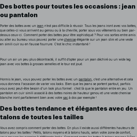
Des bottes pour toutes les occasions : jean
ou pantalon
Porter des bottes avec un
jean
n’est pas difficile à réussir. Tous les jeans iront avec vos bottes,
que celles-ci vous arrivent au genou ou à la cheville, porter sous vos vêtements ou bien par-
dessus ceux-ci. Comment porter des bottes pour être sophistiqué ? Pour vos sorties entre amis
ou aller au bureau vous pouvez porter une
chemise
élégante sur un jean slim et une veste
en simili cuir ou en fausse fourrure. C’est le chic instantané !
Pour un air un peu plus décontracté, il suffit d’opter pour un jean déchiré ou un wide leg
jean avec vos bottes à grosses semelles et le tour est joué.
Hormis le jean, vous pouvez porter les bottes avec un
pantalon
, c’est une alternative et cela
vous donnera l'occasion de varier vos looks. Bien que les jeans se portent partout, parfois
vous avez peut-être besoin d’un look plus formel : c’est là que le pantalon entre en jeu. Un
pantalon en cuir simili associé à des bottes noires de hauteur genou et une veste chemise
blanche iront parfaitement bien avec votre
sac
à dos par exemple !
Des bottes tendance et élégantes avec des
talons de toutes les tailles
Vous avez compris comment porter des bottes. En plus il existe aussi différentes hauteurs de
talons pour les bottes ! Petits, talons moyens et à talons hauts, selon votre zone de confort,