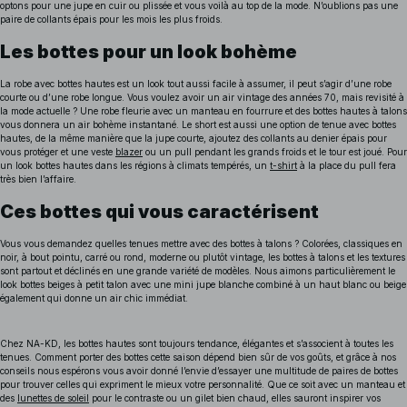
optons pour une jupe en cuir ou plissée et vous voilà au top de la mode. N’oublions pas une
paire de collants épais pour les mois les plus froids.
Les bottes pour un look bohème
La robe avec bottes hautes est un look tout aussi facile à assumer, il peut s’agir d’une robe
courte ou d’une robe longue. Vous voulez avoir un air vintage des années 70, mais revisité à
la mode actuelle ? Une robe fleurie avec un manteau en fourrure et des bottes hautes à talons
vous donnera un air bohème instantané. Le short est aussi une option de tenue avec bottes
hautes, de la même manière que la jupe courte, ajoutez des collants au denier épais pour
vous protéger et une veste
blazer
ou un pull pendant les grands froids et le tour est joué. Pour
un look bottes hautes dans les régions à climats tempérés, un
t-shirt
à la place du pull fera
très bien l’affaire.
Ces bottes qui vous caractérisent
Vous vous demandez quelles tenues mettre avec des bottes à talons ? Colorées, classiques en
noir, à bout pointu, carré ou rond, moderne ou plutôt vintage, les bottes à talons et les textures
sont partout et déclinés en une grande variété de modèles. Nous aimons particulièrement le
look bottes beiges à petit talon avec une mini jupe blanche combiné à un haut blanc ou beige
également qui donne un air chic immédiat.
Chez NA-KD, les bottes hautes sont toujours tendance, élégantes et s’associent à toutes les
tenues. Comment porter des bottes cette saison dépend bien sûr de vos goûts, et grâce à nos
conseils nous espérons vous avoir donné l’envie d’essayer une multitude de paires de bottes
pour trouver celles qui expriment le mieux votre personnalité. Que ce soit avec un manteau et
des
lunettes de soleil
pour le contraste ou un gilet bien chaud, elles sauront inspirer vos