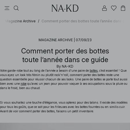
pantalons
tops
robes
noirs
marron foncé
/
Magazine Archive
/
Comment porter des bottes toute l’année dans ce 
MAGAZINE ARCHIVE
|
07/09/23
Comment porter des bottes
toute l’année dans ce guide
By
NA-KD
Votre garde-robe tout au long de l’année a besoin d’une paire de
bottes
, c’est essentiel ! Que
vous ayez un look très fémin ou plutôt rock'n'roll, comment porter des bottes reste une
question essentielle pour réussir chacun de ses looks. Une paire de bottes se porte tout aussi
bien avec une
robe
qu’avec un jean pour pouvoir vaquer à ses occupations sous la pluie ou
dans le froid, bien au chaud.
Si vous souhaitez une touche d’élégance, vous opterez pour des talons. Il existe des modèles
pour tous les goûts, que ce soit pour les frileuses avec les bottes fourrées ou en similis cuir.
Avant de voir comment porter des bottes, faisons un petit inventaire.