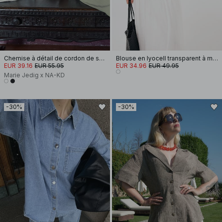
Chemise à détail de cordon de serrage
Blouse en lyocell transparent à manches longues et plis nervures
EUR 39.16
EUR 55.95
EUR 34.96
EUR 49.95
Marie Jedig x NA-KD
-30%
-30%