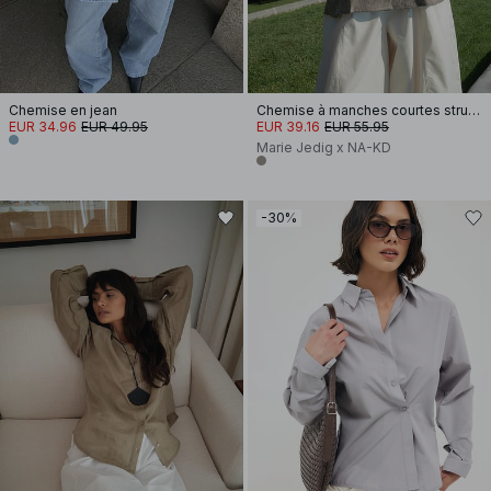
Chemise en jean
Chemise à manches courtes structurée en mélange de lin
EUR 34.96
EUR 49.95
EUR 39.16
EUR 55.95
Marie Jedig x NA-KD
-30%