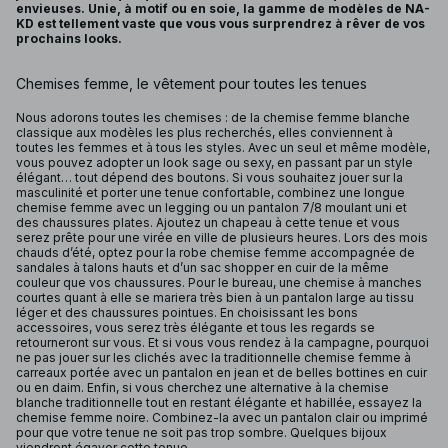
envieuses. Unie, à motif ou en soie, la gamme de modèles de NA-
KD est tellement vaste que vous vous surprendrez à rêver de vos
prochains looks.
Chemises femme, le vêtement pour toutes les tenues
Nous adorons toutes les chemises : de la chemise femme blanche
classique aux modèles les plus recherchés, elles conviennent à
toutes les femmes et à tous les styles. Avec un seul et même modèle,
vous pouvez adopter un look sage ou sexy, en passant par un style
élégant… tout dépend des boutons. Si vous souhaitez jouer sur la
masculinité et porter une tenue confortable, combinez une longue
chemise femme avec un legging ou un pantalon 7/8 moulant uni et
des chaussures plates. Ajoutez un chapeau à cette tenue et vous
serez prête pour une virée en ville de plusieurs heures. Lors des mois
chauds d’été, optez pour la robe chemise femme accompagnée de
sandales à talons hauts et d’un sac shopper en cuir de la même
couleur que vos chaussures. Pour le bureau, une chemise à manches
courtes quant à elle se mariera très bien à un pantalon large au tissu
léger et des chaussures pointues. En choisissant les bons
accessoires, vous serez très élégante et tous les regards se
retourneront sur vous. Et si vous vous rendez à la campagne, pourquoi
ne pas jouer sur les clichés avec la traditionnelle chemise femme à
carreaux portée avec un pantalon en jean et de belles bottines en cuir
ou en daim. Enfin, si vous cherchez une alternative à la chemise
blanche traditionnelle tout en restant élégante et habillée, essayez la
chemise femme noire. Combinez-la avec un pantalon clair ou imprimé
pour que votre tenue ne soit pas trop sombre. Quelques bijoux
viendront égayer cette tenue.