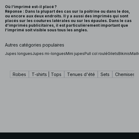
Où l’imprimé est-il placé ?
Réponse : Dans la plupart des cas sur la poitrine ou dans le dos,
ou encore aux deux endroits. Il y a aussi des imprimés qui sont
placés sur les coutures latérales ou sur les épaules. Dans le cas
d’imprimés publicitaires, il est particulièrement important que
l’imprimé soit visible sous tous les angles.
Autres catégories populaires
Jupes longues
Jupes mi-longues
Mini jupes
Pull col roulé
Gilets
Bikinis
Maill
Robes
T-shirts | Tops
Tenues d'été
Sets
Chemises |