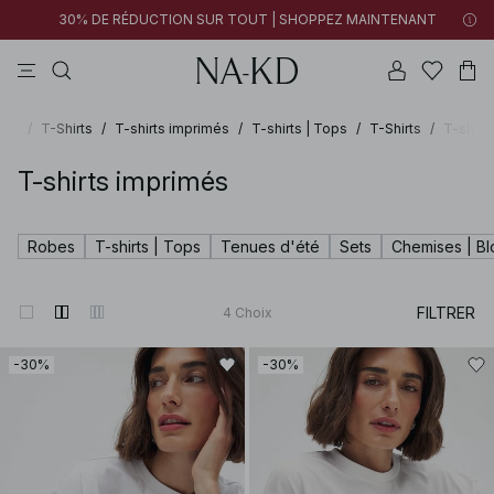
30% DE RÉDUCTION SUR TOUT | SHOPPEZ MAINTENANT
pantalons
tops
robes
noirs
marron
ops
/
T-Shirts
/
T-shirts imprimés
/
T-shirts | Tops
/
T-Shirts
/
T-shirt
T-shirts imprimés
Robes
T-shirts | Tops
Tenues d'été
Sets
Chemises | B
FILTRER
4
Choix
-30%
-30%