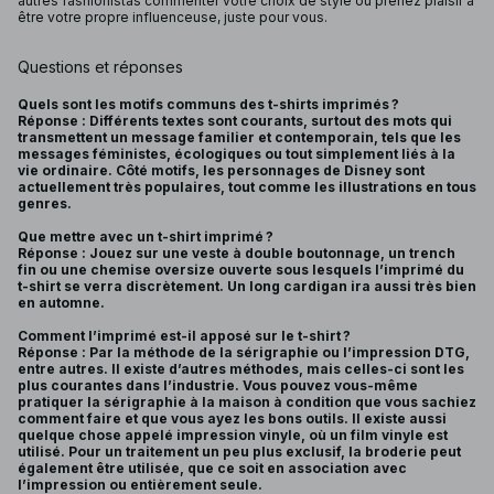
autres fashionistas commenter votre choix de style ou prenez plaisir à
être votre propre influenceuse, juste pour vous.
Questions et réponses
Quels sont les motifs communs des t-shirts imprimés ?
Réponse : Différents textes sont courants, surtout des mots qui
transmettent un message familier et contemporain, tels que les
messages féministes, écologiques ou tout simplement liés à la
vie ordinaire. Côté motifs, les personnages de Disney sont
actuellement très populaires, tout comme les illustrations en tous
genres.
Que mettre avec un t-shirt imprimé ?
Réponse : Jouez sur une veste à double boutonnage, un trench
fin ou une chemise oversize ouverte sous lesquels l’imprimé du
t-shirt se verra discrètement. Un long cardigan ira aussi très bien
en automne.
Comment l’imprimé est-il apposé sur le t-shirt ?
Réponse : Par la méthode de la sérigraphie ou l’impression DTG,
entre autres. Il existe d’autres méthodes, mais celles-ci sont les
plus courantes dans l’industrie. Vous pouvez vous-même
pratiquer la sérigraphie à la maison à condition que vous sachiez
comment faire et que vous ayez les bons outils. Il existe aussi
quelque chose appelé impression vinyle, où un film vinyle est
utilisé. Pour un traitement un peu plus exclusif, la broderie peut
également être utilisée, que ce soit en association avec
l’impression ou entièrement seule.