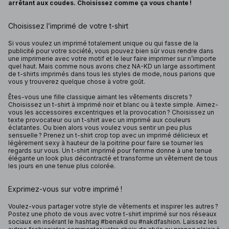
arrêtant aux coudes. Choisissez comme ça vous chante !
Choisissez l’imprimé de votre t-shirt
Si vous voulez un imprimé totalement unique ou qui fasse de la
publicité pour votre société, vous pouvez bien sûr vous rendre dans
une imprimerie avec votre motif et le leur faire imprimer sur n’importe
quel haut. Mais comme nous avons chez NA-KD un large assortiment
de t-shirts imprimés dans tous les styles de mode, nous parions que
vous y trouverez quelque chose à votre goût.
Êtes-vous une fille classique aimant les vêtements discrets ?
Choisissez un t-shirt à imprimé noir et blanc ou à texte simple. Aimez-
vous les accessoires excentriques et la provocation ? Choisissez un
texte provocateur ou un t-shirt avec un imprimé aux couleurs
éclatantes. Ou bien alors vous voulez vous sentir un peu plus
sensuelle ? Prenez un t-shirt crop top avec un imprimé délicieux et
légèrement sexy à hauteur de la poitrine pour faire se tourner les
regards sur vous. Un t-shirt imprimé pour femme donne à une tenue
élégante un look plus décontracté et transforme un vêtement de tous
les jours en une tenue plus colorée.
Exprimez-vous sur votre imprimé !
Voulez-vous partager votre style de vêtements et inspirer les autres ?
Postez une photo de vous avec votre t-shirt imprimé sur nos réseaux
sociaux en insérant le hashtag #benakd ou #nakdfashion. Laissez les