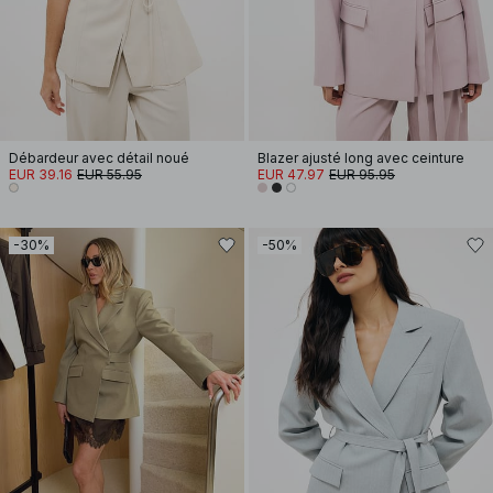
Débardeur avec détail noué
Blazer ajusté long avec ceinture
EUR 39.16
EUR 55.95
EUR 47.97
EUR 95.95
-30%
-50%