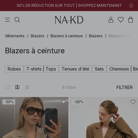
30% DE RÉDUCTION SUR TOUT | SHOPPEZ MAINTENANT
pantalons
tops
robes
noirs
marron
Vêtements
/
Blazers
/
Blazers à ceinture
/
Blazers
/
Blazers à ceintu
Blazers à ceinture
Robes
T-shirts | Tops
Tenues d'été
Sets
Chemises | B
FILTRER
9
Choix
-30%
-30%