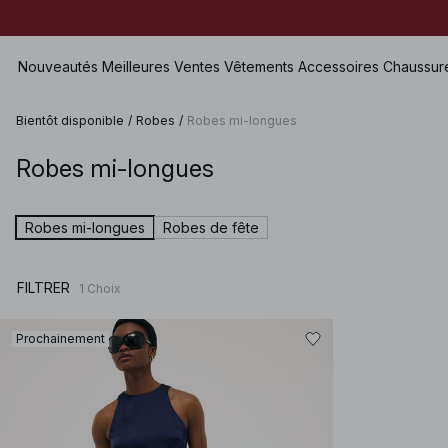
Nouveautés
Meilleures Ventes
Vêtements
Accessoires
Chaussur
Bientôt disponible
/
Robes
/
Robes mi-longues
Robes mi-longues
Voir tout
Voir tout
Voir tout
Shorts
Robes
Sacs
Chaussures Plates
Maillots de bain
Robes mi-longues
Robes de fête
Tops
Bijoux
Chaussures à talons hauts
Lingerie
Pulls
Lunettes de soleil
Chaussures en cuir
Sets
FILTRER
1
Choix
Chemises & Blouses
Ceintures
Bottes & Bottines
Premium Selection
Manteaux & Vestes
Écharpes & Foulards
Bientôt disponible
Prochainement
Blazers
Chapeaux & Casquettes
Prix spéciaux
Pantalons
Accessoires pour cheveux
Jean
Gants
Jupes