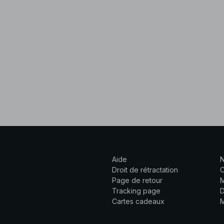
Aide
N
Droit de rétractation
C
Page de retour
M
Tracking page
D
Cartes cadeaux