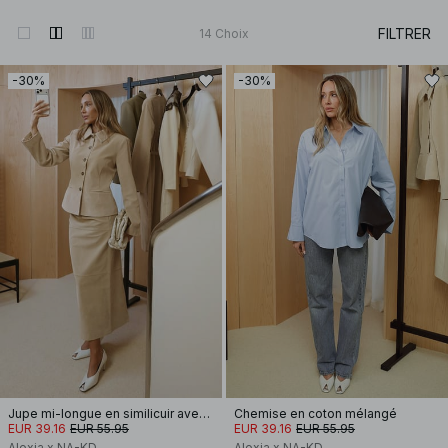
FILTRER
14
Choix
-30%
-30%
Jupe mi-longue en similicuir avec coutures apparentes
Chemise en coton mélangé
EUR 39.16
EUR 55.95
EUR 39.16
EUR 55.95
Alexia x NA-KD
Alexia x NA-KD