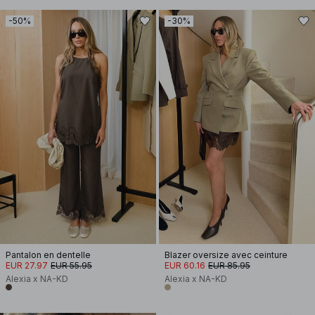
-50%
-30%
Pantalon en dentelle
Blazer oversize avec ceinture
EUR 27.97
EUR 55.95
EUR 60.16
EUR 85.95
Alexia x NA-KD
Alexia x NA-KD