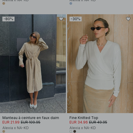
-80%
-30%
Manteau à ceinture en faux daim
Fine Knitted Top
EUR 21.99
EUR 109.95
EUR 34.96
EUR 49.95
Alexia x NA-KD
Alexia x NA-KD