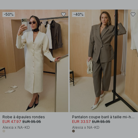
-50%
-40%
Robe à épaules rondes
Pantalon coupe baril à taille mi-haute
EUR 47.97
EUR 95.95
EUR 33.57
EUR 55.95
Alexia x NA-KD
Alexia x NA-KD