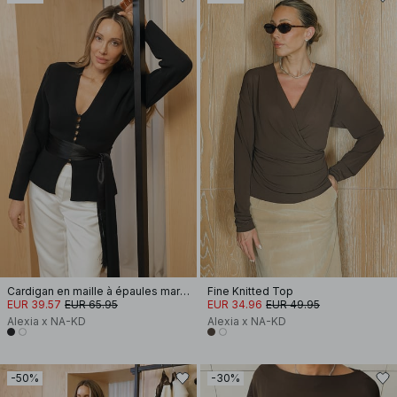
Cardigan en maille à épaules marquées
Fine Knitted Top
EUR 39.57
EUR 65.95
EUR 34.96
EUR 49.95
Alexia x NA-KD
Alexia x NA-KD
-50%
-30%