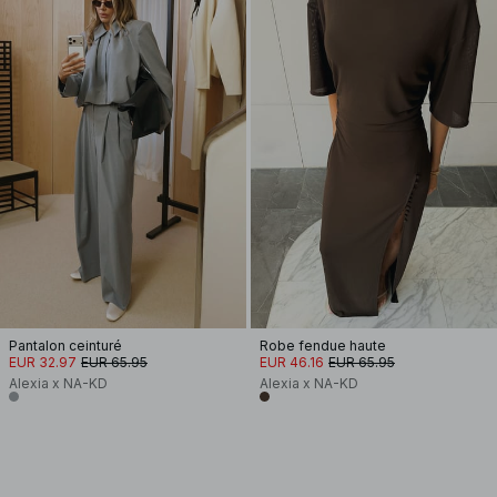
Pantalon ceinturé
Robe fendue haute
EUR 32.97
EUR 65.95
EUR 46.16
EUR 65.95
Alexia x NA-KD
Alexia x NA-KD