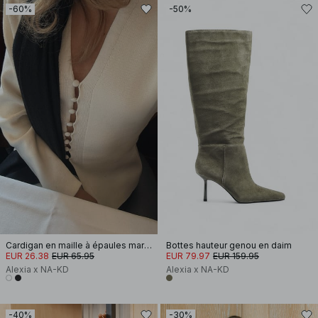
-60%
-50%
Cardigan en maille à épaules marquées
Bottes hauteur genou en daim
EUR 26.38
EUR 65.95
EUR 79.97
EUR 159.95
Alexia x NA-KD
Alexia x NA-KD
-40%
-30%