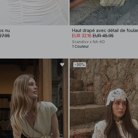
os nu
Haut drapé avec détail de foula
27.95
EUR 32.16
EUR 45.95
Scandivv x NA-KD
1 Couleur
-30%