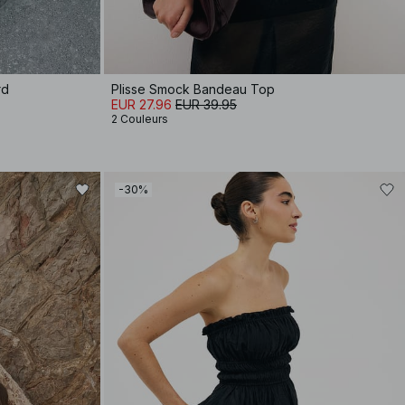
rd
Plisse Smock Bandeau Top
EUR 27.96
EUR 39.95
2 Couleurs
-30%