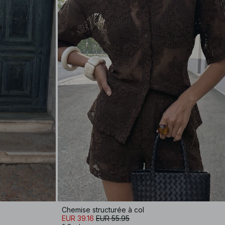
Chemise structurée à col
EUR 39.16
EUR 55.95