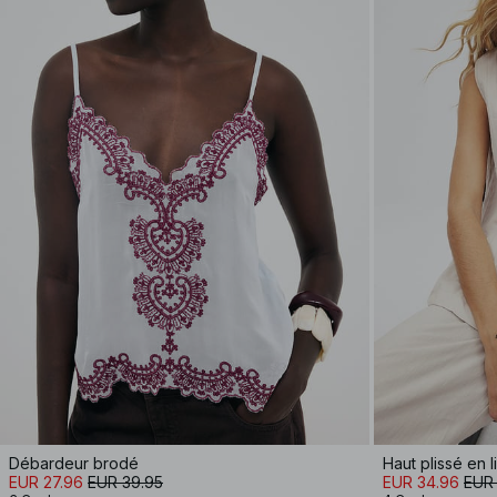
Débardeur brodé
Haut plissé en 
EUR 27.96
EUR 39.95
EUR 34.96
EUR