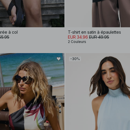
rée à col
T-shirt en satin à épaulettes
55.95
EUR 34.96
EUR 49.95
2 Couleurs
-30%