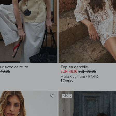
r avec ceinture
Top en dentelle
 49.95
EUR 46.16
EUR 65.95
Maria Kragmann x NA-KD
1 Couleur
-30%