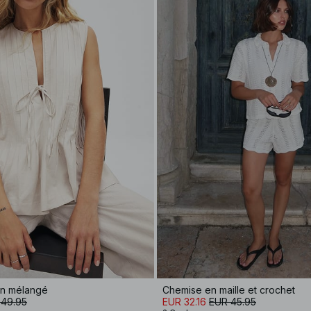
lin mélangé
Chemise en maille et crochet
 49.95
EUR 32.16
EUR 45.95