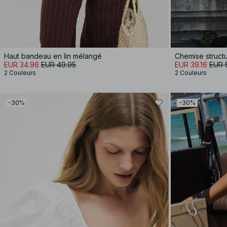
Haut bandeau en lin mélangé
Chemise structu
EUR 34.96
EUR 49.95
EUR 39.16
EUR 
2 Couleurs
2 Couleurs
-30%
-30%