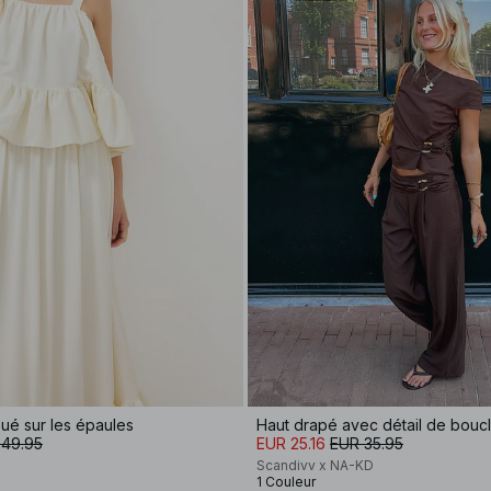
ué sur les épaules
Haut drapé avec détail de bouc
 49.95
EUR 25.16
EUR 35.95
Scandivv x NA-KD
1 Couleur