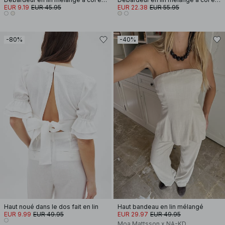
EUR 9.19
EUR 45.95
EUR 22.38
EUR 55.95
-80%
-40%
Haut noué dans le dos fait en lin
Haut bandeau en lin mélangé
EUR 9.99
EUR 49.95
EUR 29.97
EUR 49.95
Moa Mattsson x NA-KD