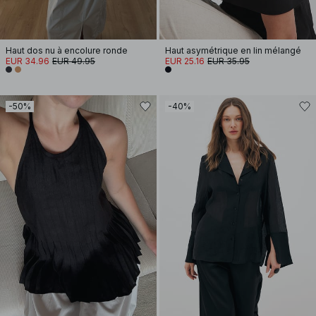
Haut dos nu à encolure ronde
Haut asymétrique en lin mélangé
EUR 34.96
EUR 49.95
EUR 25.16
EUR 35.95
-50%
-40%