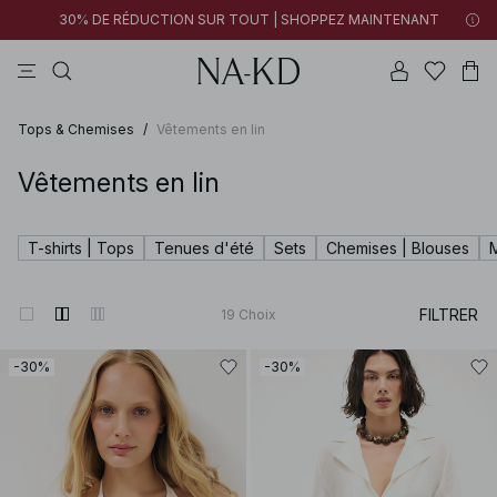
30% DE RÉDUCTION SUR TOUT | SHOPPEZ MAINTENANT
tops
pantalons
robes
tops manches longues
marron
Tops & Chemises
/
Vêtements en lin
Vêtements en lin
T-shirts | Tops
Tenues d'été
Sets
Chemises | Blouses
FILTRER
19
Choix
-30%
-30%