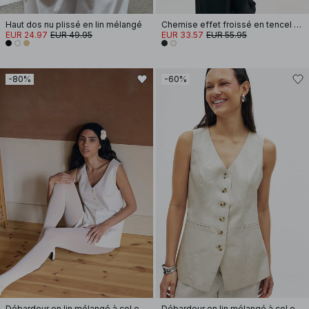
Haut dos nu plissé en lin mélangé
Chemise effet froissé en tencel mélangé
EUR 24.97
EUR 49.95
EUR 33.57
EUR 55.95
-80%
-60%
Débardeur en lin mélangé à col en V
Débardeur en lin mélangé à col en V