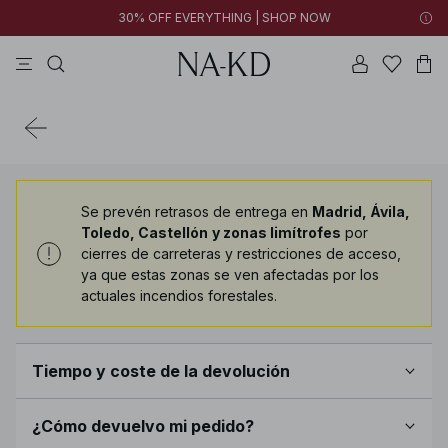
30% OFF EVERYTHING | SHOP NOW
vestidos
pantalones
tops
collar
grises
Centro de ayuda
Se prevén retrasos de entrega en
Madrid, Ávila,
Toledo, Castellón
y zonas limítrofes
por
cierres de carreteras y restricciones de acceso,
ya que estas zonas se ven afectadas por los
actuales incendios forestales.
Tiempo y coste de la devolución
No hay ningún problema con devolver los productos
¿Cómo devuelvo mi pedido?
que se encuentren en su estado original en un plazo