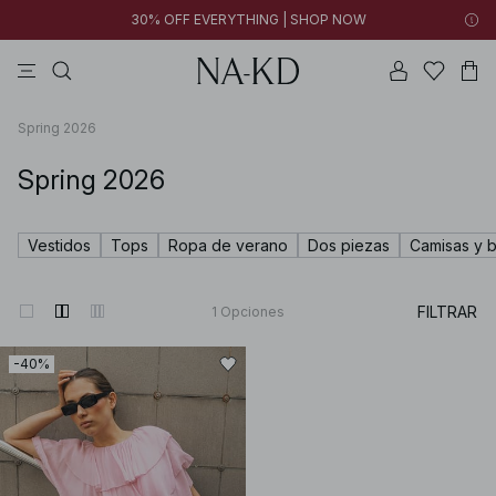
30% OFF EVERYTHING | SHOP NOW
vestidos
pantalones
tops
tops ml
collar
Spring 2026
Spring 2026
Vestidos
Tops
Ropa de verano
Dos piezas
Camisas y b
FILTRAR
1
Opciones
-40%