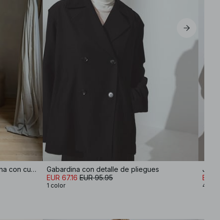
Jersey de punto de mezcla de lana con cuello redondo
Gabardina con detalle de pliegues
EUR 67.16
EUR 95.95
EUR 
1 color
4 col