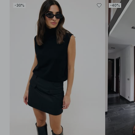
-30%
-40%