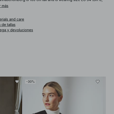
, x-small).
r más
. de artículo
:
1812-000277-0083
erials and care
 de tallas
rega y devoluciones
-30%
-30