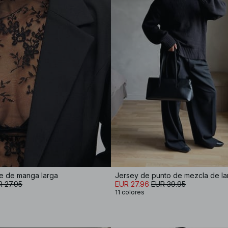
e de manga larga
 27.95
EUR 27.96
EUR 39.95
11 colores