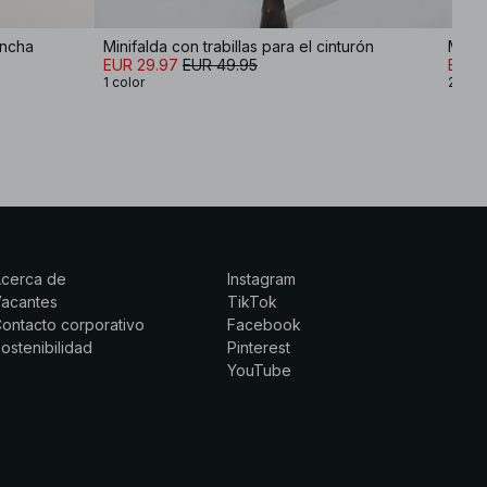
ancha
Minifalda con trabillas para el cinturón
Minif
EUR 29.97
EUR 49.95
EUR 
1 color
2 col
Acerca de
Instagram
Vacantes
TikTok
ontacto corporativo
Facebook
ostenibilidad
Pinterest
YouTube