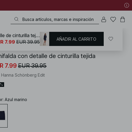
Minifalda con detalle de cinturilla tejida
AÑADIR AL CARRITO
KD
/
Outfits oficina
R 7.99
EUR 39.95
ifalda con detalle de cinturilla tejida
R 7.99
EUR 39.95
 Hanna Schönberg Edit
0%
or
:
Azul marino