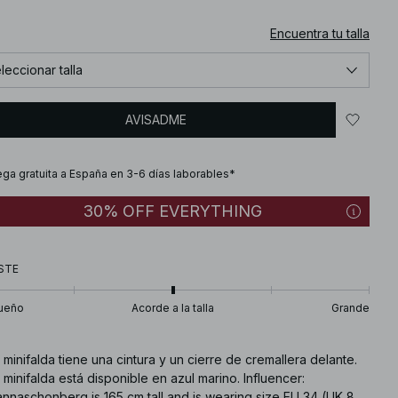
Encuentra tu talla
leccionar talla
AVISADME
ega gratuita a España en 3-6 días laborables*
30% OFF EVERYTHING
STE
ueño
Acorde a la talla
Grande
 minifalda tiene una cintura y un cierre de cremallera delante.
 minifalda está disponible en azul marino. Influencer:
nnaschonberg is 165 cm tall and is wearing size EU 34 (UK 8,