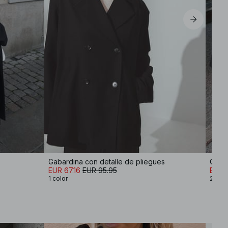
Gabardina con detalle de pliegues
EUR 67.16
EUR 95.95
EUR 
1 color
2 col