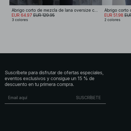
Abrigo corto de mezcla de lana oversize con detalle en las mangas
EUR 64.97
EUR 129.95
EUR 51.98
EUR
3 colores
2 colores
Suscríbete para disfrutar de ofertas especiales,
eventos exclusivos y consigue un 15 % de
descuento en tu primera compra.
SUSCRÍBETE