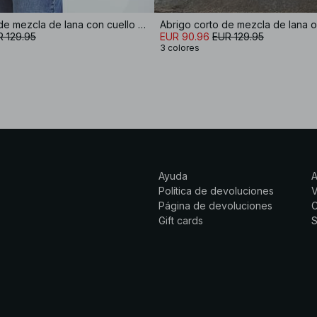
Abrigo corto de mezcla de lana con cuello alto
 129.95
EUR 90.96
EUR 129.95
3 colores
Ayuda
Política de devoluciones
Página de devoluciones
C
Gift cards
S