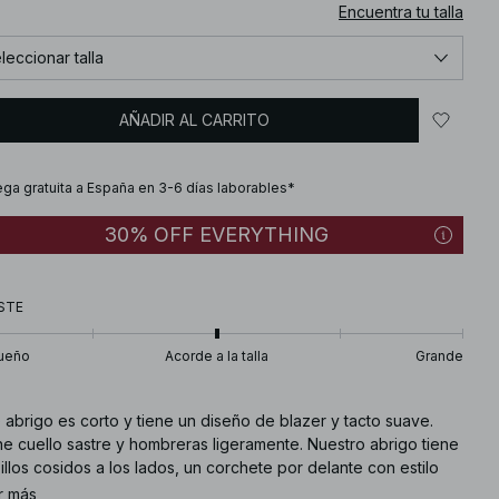
Encuentra tu talla
leccionar talla
AÑADIR AL CARRITO
ega gratuita a España en 3-6 días laborables*
30% OFF EVERYTHING
STE
ueño
Acorde a la talla
Grande
 abrigo es corto y tiene un diseño de blazer y tacto suave.
ne cuello sastre y hombreras ligeramente. Nuestro abrigo tiene
illos cosidos a los lados, un corchete por delante con estilo
rpuesto y un forro interior. Este producto da más talla.
r más