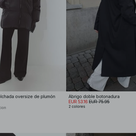
lchada oversize de plumón
Abrigo doble botonadura
EUR 53.16
EUR 75.95
2 colores
tion