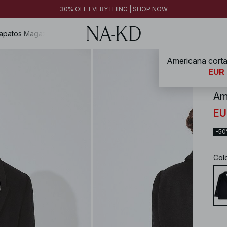
30% OFF EVERYTHING | SHOP NOW
apatos
Magazine
Americana corta
NA-
EUR 
Am
EU
-5
Col