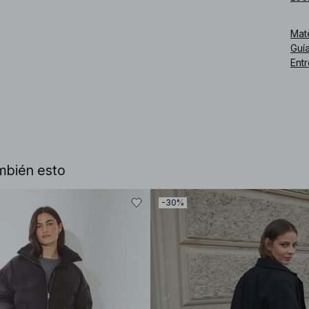
Reco
est
Mat
Guía
Núm
Ent
mbién esto
-30%