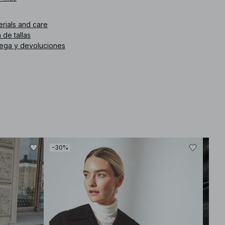
mendamos elegir una talla menor a la habitual. Este abrigo
á disponible en negro.
erials and care
 de tallas
. de artículo
:
1100-011938-0002
rega y devoluciones
-30%
-60