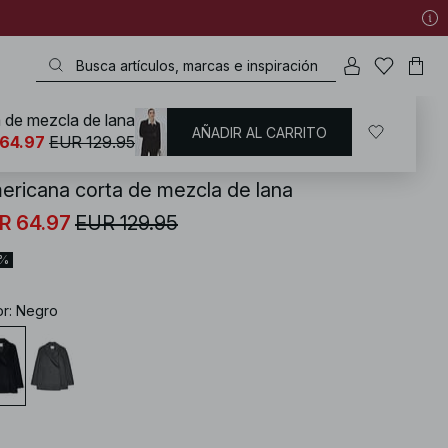
 de mezcla de lana
AÑADIR AL CARRITO
KD
/
Abrigos y chaquetas
/
Chaquetas de primavera
64.97
EUR 129.95
ericana corta de mezcla de lana
R 64.97
EUR 129.95
0%
or
:
Negro