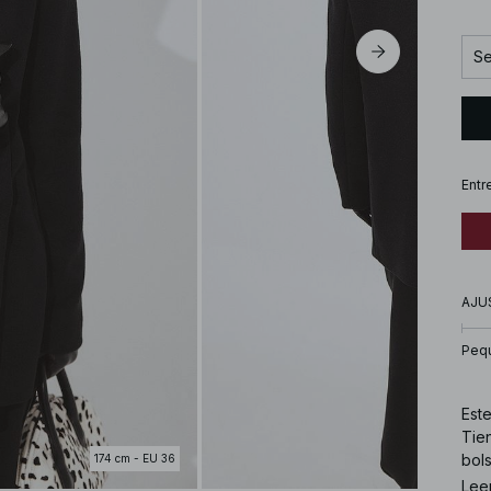
Se
Entr
AJU
Peq
Este
Tie
bols
174 cm - EU 36
supe
Lee