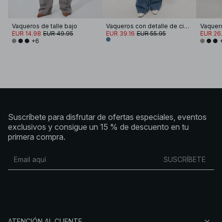
Vaqueros de talle bajo
Vaqueros con detalle de cinturón
Vaquero
EUR 14.98
EUR 49.95
EUR 39.16
EUR 55.95
EUR 26
+6
Suscríbete para disfrutar de ofertas especiales, eventos
exclusivos y consigue un 15 % de descuento en tu
primera compra.
SUSCRÍBETE
ATENCIÓN AL CLIENTE