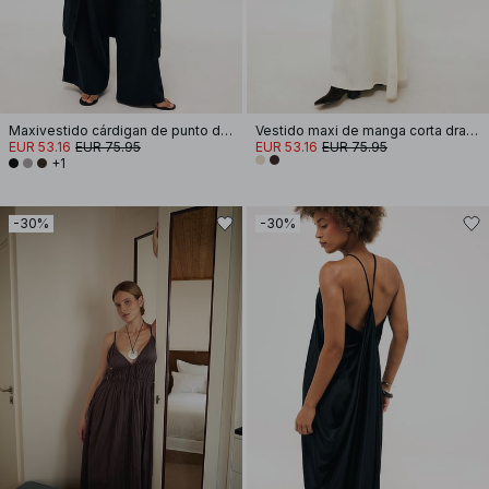
Maxivestido cárdigan de punto de mezcla de lana
Vestido maxi de manga corta drapeado
EUR 53.16
EUR 75.95
EUR 53.16
EUR 75.95
+1
-30%
-30%