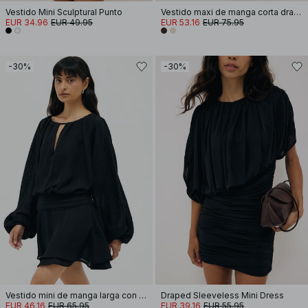
Vestido Mini Sculptural Punto
Vestido maxi de manga corta drapeado
EUR 34.96
EUR 49.95
EUR 53.16
EUR 75.95
-30%
-30%
Vestido mini de manga larga con abertura gota de agua
Draped Sleeveless Mini Dress
EUR 46.16
EUR 65.95
EUR 39.16
EUR 55.95