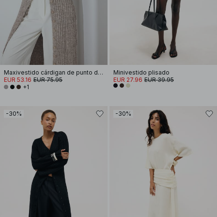
Maxivestido cárdigan de punto de mezcla de lana
Minivestido plisado
EUR 53.16
EUR 75.95
EUR 27.96
EUR 39.95
+1
-30%
-30%