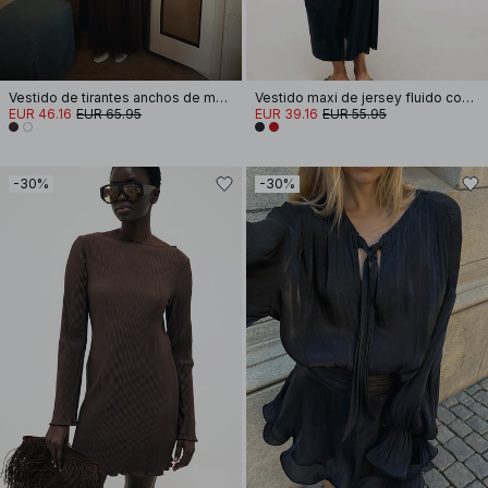
Vestido de tirantes anchos de mezcla de lino con volúmenes y efecto arrugado
Vestido maxi de jersey fluido con drapeado
EUR 46.16
EUR 65.95
EUR 39.16
EUR 55.95
-30%
-30%