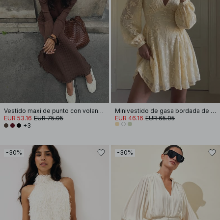
Vestido maxi de punto con volantes y cuello redondo
Minivestido de gasa bordada de manga larga
EUR 53.16
EUR 75.95
EUR 46.16
EUR 65.95
+3
-30%
-30%