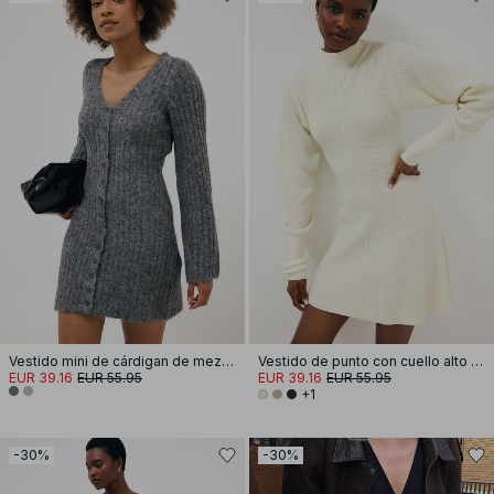
Vestido mini de cárdigan de mezcla de lana tejida
Vestido de punto con cuello alto y mangas abullonadas
EUR 39.16
EUR 55.95
EUR 39.16
EUR 55.95
+1
-30%
-30%