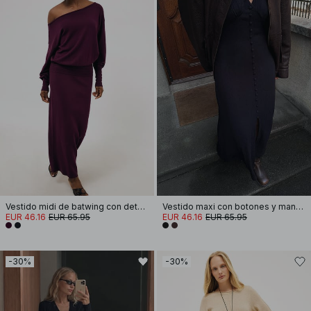
Vestido midi de batwing con detalle de costura
Vestido maxi con botones y mangas abullonadas
EUR 46.16
EUR 65.95
EUR 46.16
EUR 65.95
-30%
-30%