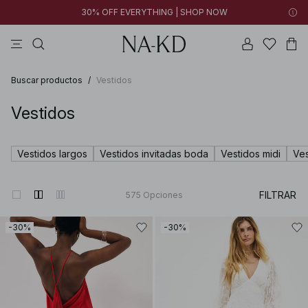
30% OFF EVERYTHING | SHOP NOW
formales
pantalones
tops
collar
marrones
Buscar productos
/
Vestidos
Vestidos
Vestidos largos
Vestidos invitadas boda
Vestidos midi
Ves
FILTRAR
575
Opciones
-30%
-30%