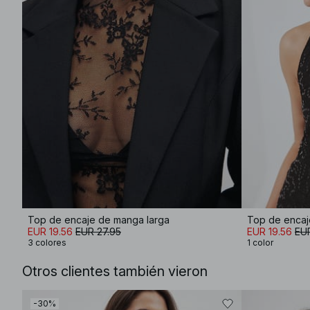
Top de encaje de manga larga
Top de encaj
EUR 19.56
EUR 27.95
EUR 19.56
EUR
3 colores
1 color
Otros clientes también vieron
-30%