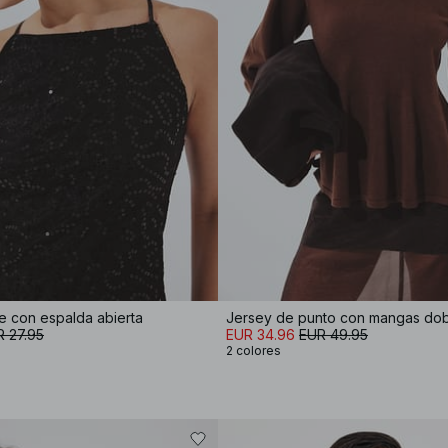
e con espalda abierta
Jersey de punto con mangas do
 27.95
EUR 34.96
EUR 49.95
2 colores