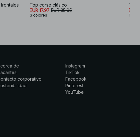
frontales
Top corsé clásico
Top 
EUR 17.97
EUR 35.95
EUR 3
3 colores
1 colo
Acerca de
Instagram
Vacantes
TikTok
ontacto corporativo
Facebook
ostenibilidad
Pinterest
YouTube