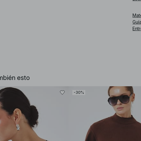
en a
Mat
Núm
Guía
Ent
mbién esto
-30%