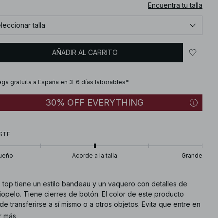
Encuentra tu talla
leccionar talla
AÑADIR AL CARRITO
ega gratuita a España en 3-6 días laborables*
30% OFF EVERYTHING
STE
ueño
Acorde a la talla
Grande
e top tiene un estilo bandeau y un vaquero con detalles de
iopelo. Tiene cierres de botón. El color de este producto
e transferirse a sí mismo o a otros objetos. Evita que entre en
acto con superficies de color claro. Este top está disponible
r más