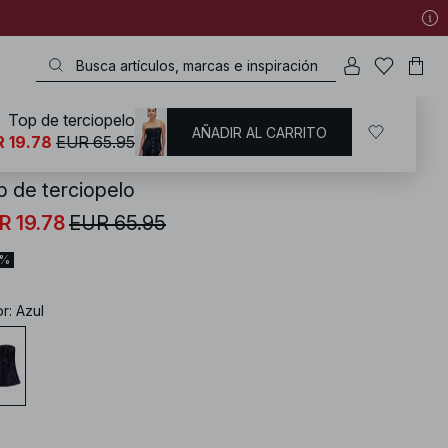
Top de terciopelo
AÑADIR AL CARRITO
KD
/
Tops
/
Corset top
 19.78
EUR 65.95
p de terciopelo
R 19.78
EUR 65.95
0%
or
:
Azul