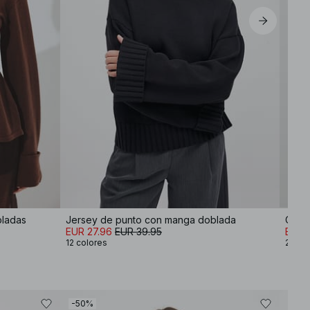
bladas
Jersey de punto con manga doblada
Open
EUR 27.96
EUR 39.95
EUR 
12 colores
2 col
-50%
-30