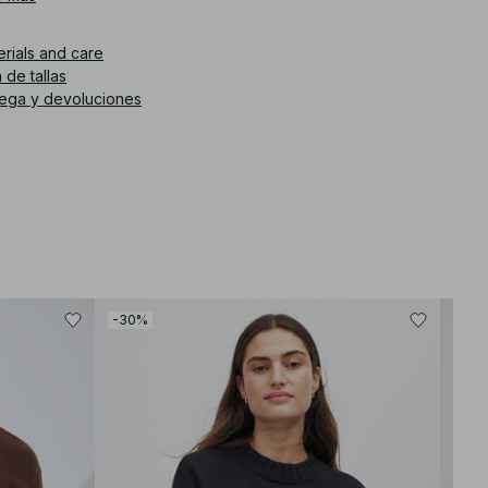
zul.
erials and care
. de artículo
:
1100-010575-0003
 de tallas
rega y devoluciones
-30%
-30