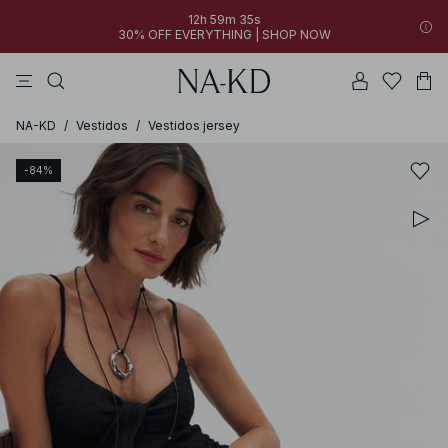
12h 59m 35s
30% OFF EVERYTHING | SHOP NOW
vestidos
pantalones
tops
azules
collar
NA-KD
/
Vestidos
/
Vestidos jersey
-84%