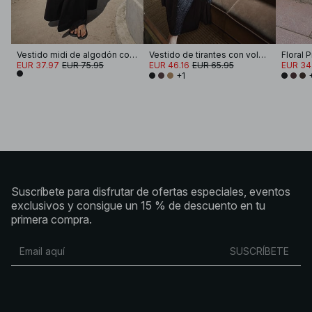
Vestido midi de algodón con canesú ondulado
Vestido de tirantes con volúmenes fruncidos
Floral 
EUR 37.97
EUR 75.95
EUR 46.16
EUR 65.95
EUR 34
+1
Suscríbete para disfrutar de ofertas especiales, eventos
exclusivos y consigue un 15 % de descuento en tu
primera compra.
SUSCRÍBETE