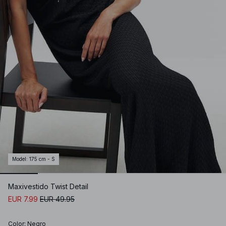
Model
:
175 cm - S
Maxivestido Twist Detail
EUR 7.99
EUR 49.95
Color
:
Negro