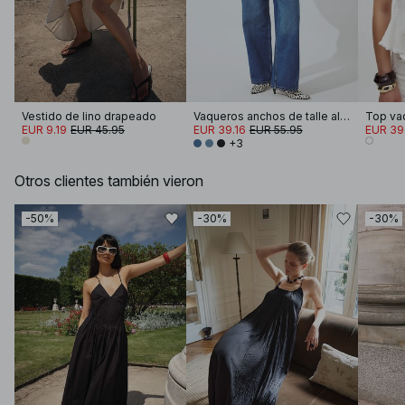
Vestido de lino drapeado
Vaqueros anchos de talle alto Alley
Top va
EUR 9.19
EUR 45.95
EUR 39.16
EUR 55.95
EUR 39
+3
Otros clientes también vieron
-50%
-30%
-30%