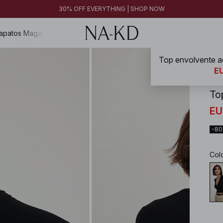
30% OFF EVERYTHING | SHOP NOW
apatos
Magazine
Top envolvente a
NA-
EU
To
EU
-8
Col