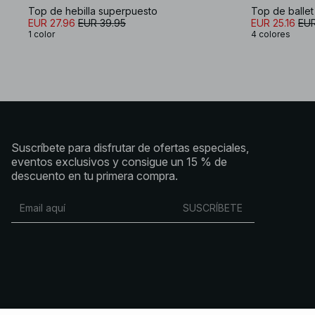
Top de hebilla superpuesto
Top de ballet
EUR 27.96
EUR 39.95
EUR 25.16
EUR
1 color
4 colores
Suscríbete para disfrutar de ofertas especiales,
eventos exclusivos y consigue un 15 % de
descuento en tu primera compra.
SUSCRÍBETE