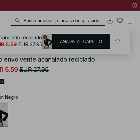
canalado reciclado
AÑADIR AL CARRITO
KD
/
Tops
/
Camisetas de manga larga
R 5.59
EUR 27.95
p envolvente acanalado reciclado
R 5.59
EUR 27.95
0%
or
:
Negro