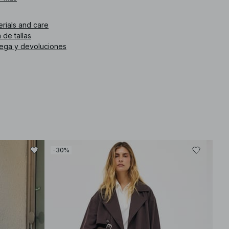
erials and care
 de tallas
rega y devoluciones
-30%
-30