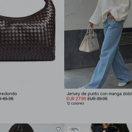
a redondo
Jersey de punto con manga dob
R 65.95
EUR 27.96
EUR 39.95
12 colores
-30%