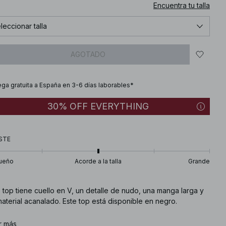
Encuentra tu talla
leccionar talla
AGOTADO
ega gratuita a España en 3-6 días laborables*
30% OFF EVERYTHING
STE
ueño
Acorde a la talla
Grande
 top tiene cuello en V, un detalle de nudo, una manga larga y
aterial acanalado. Este top está disponible en negro.
. de artículo
r más
:
1100-004481-0002