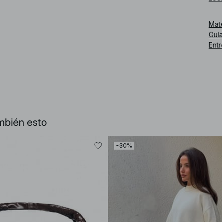
Mat
Guía
Ent
mbién esto
-30%