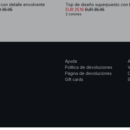
 con detalle envolvente
Top de diseño superpuesto con
 35.95
EUR 25.16
EUR 35.95
2 colores
Ayuda
Política de devoluciones
Página de devoluciones
C
Gift cards
S