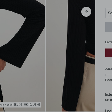
Se
Entr
AJU
Peq
Este
un m
 cm - small (EU 36, UK 10, US 6)
Núm
Lee