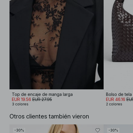
Top de encaje de manga larga
Bolso de tel
EUR 19.56
EUR 27.95
EUR 46.16
EU
3 colores
2 colores
Otros clientes también vieron
-30%
-30%