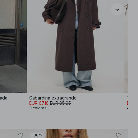
lada
Gabardina extragrande
EUR 67.16
EUR 95.95
EUR 2
3 colores
4 col
-30%
-30