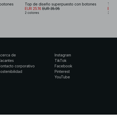
 botones
Top de diseño superpuesto con botones
Top d
EUR 25.16
EUR 35.95
EUR 
2 colores
3 col
Acerca de
Instagram
Vacantes
TikTok
ontacto corporativo
Facebook
ostenibilidad
Pinterest
YouTube