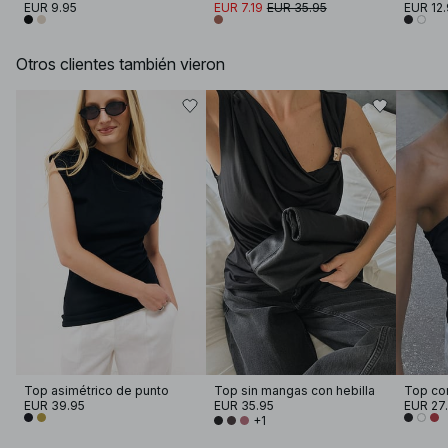
EUR 9.95
EUR 7.19
EUR 35.95
EUR 12.
Otros clientes también vieron
Top asimétrico de punto
Top sin mangas con hebilla
Top co
EUR 39.95
EUR 35.95
EUR 27
+1