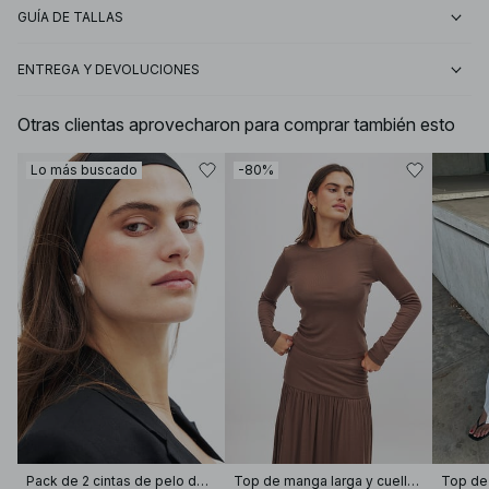
GUÍA DE TALLAS
ENTREGA Y DEVOLUCIONES
Otras clientas aprovecharon para comprar también esto
Lo más buscado
-80%
Pack de 2 cintas de pelo de jersey
Top de manga larga y cuello redondo
Top de