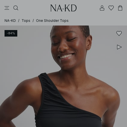
vestidos
pantalones
tops
collar
negras
NA-KD
/
Tops
/
One Shoulder Tops
-84%