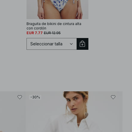
Braguita de bikini de cintura alta
con cordón
EUR 7.77
EUR 12.95
Seleccionar talla
Seleccionar talla
-30%
-30
XS
S
M