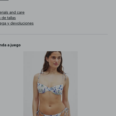
. de artículo
:
1000-101083-4329
erials and care
 de tallas
rega y devoluciones
nda a juego