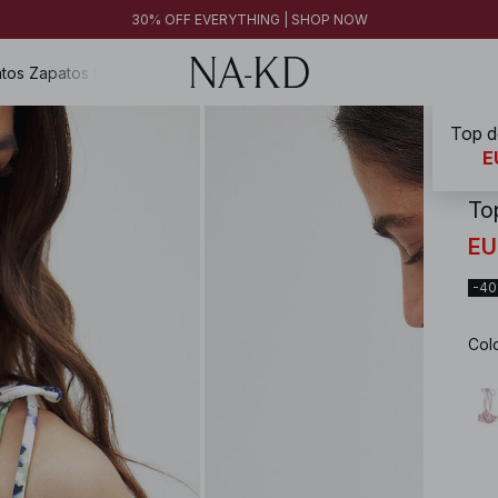
FINAL SALE | SHOP NOW
30% OFF EVERYTHING | SHOP NOW
FINAL SALE | SHOP NOW
tos
Zapatos
Magazine
Top d
NA-
E
To
EU
-4
Col