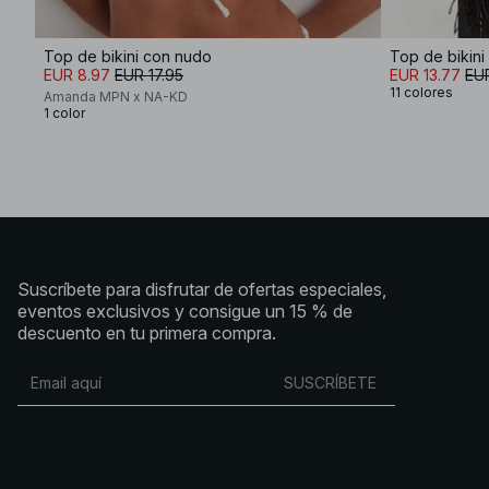
Top de bikini con nudo
Top de bikini
EUR 8.97
EUR 17.95
EUR 13.77
EU
11 colores
Amanda MPN x NA-KD
1 color
Suscríbete para disfrutar de ofertas especiales,
eventos exclusivos y consigue un 15 % de
descuento en tu primera compra.
SUSCRÍBETE