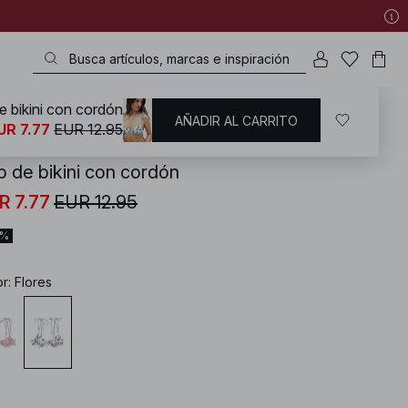
e bikini con cordón
AÑADIR AL CARRITO
KD
/
Bañadores
/
Bikinis
/
Partes de arriba de bikini
/
Underwire Bikinis
UR 7.77
EUR 12.95
p de bikini con cordón
R 7.77
EUR 12.95
0%
or
:
Flores