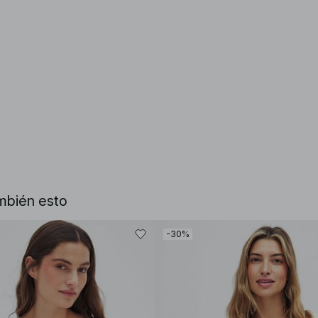
mbién esto
-30%