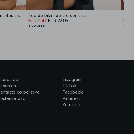
Sujetaor de bikini drapeado con tirantes anchos
Top de bikini de aro con tiras
Sujet
EUR 11.47
EUR 22.95
EUR 
2 colores
5 col
Acerca de
Instagram
Vacantes
TikTok
ontacto corporativo
Facebook
ostenibilidad
Pinterest
YouTube