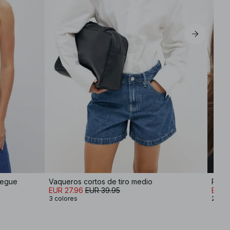
L
XL
iegue
Vaqueros cortos de tiro medio
Pack 
EUR 27.96
EUR 39.95
EUR 
3 colores
2 col