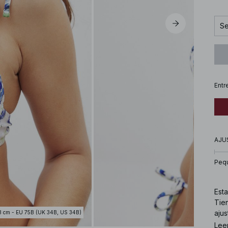
Se
Entr
AJU
Peq
Esta
Tien
ajus
3 cm - EU 75B (UK 34B, US 34B)
Lee