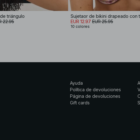
 de triángulo
R 22.95
EUR 12.97
EUR 25.95
10 colores
Ayuda
Política de devoluciones
Página de devoluciones
C
Gift cards
S