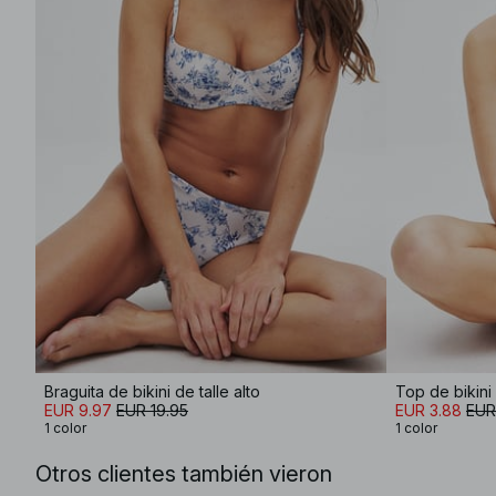
Braguita de bikini de talle alto
Top de bikini
EUR 9.97
EUR 19.95
EUR 3.88
EUR
1 color
1 color
Otros clientes también vieron