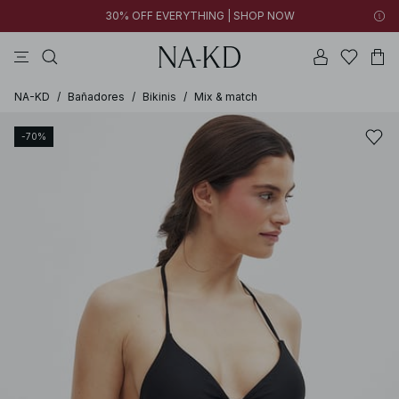
30% OFF EVERYTHING | SHOP NOW
vestidos
pantalones
tops
collar
grises
NA-KD
/
Bañadores
/
Bikinis
/
Mix & match
-70%