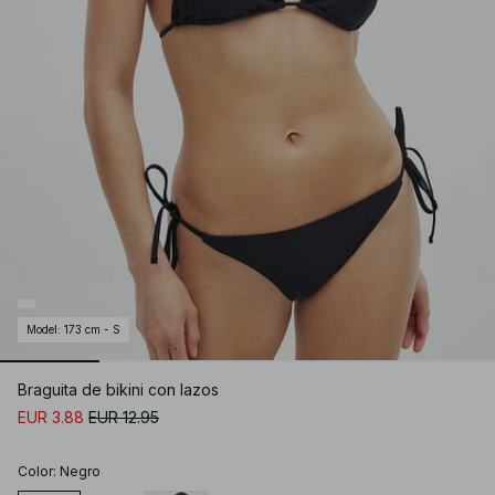
Model
:
173 cm - S
Braguita de bikini con lazos
EUR 3.88
EUR 12.95
Color
:
Negro