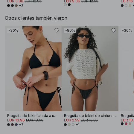
EUR 3.88
EUR 12.95
EUR 9.06
EUR 12.95
EUR 16
+2
Otros clientes también vieron
-30%
-80%
-30%
Braguita de bikini atada a un lado
Braguita de bikini de cintura alta con cordón
EUR 13.96
EUR 19.95
EUR 2.59
EUR 12.95
EUR 13
+7
+1