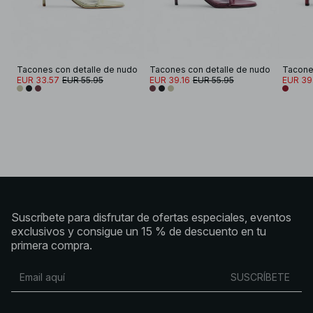
Tacones con detalle de nudo
Tacones con detalle de nudo
Tacones
EUR 33.57
EUR 55.95
EUR 39.16
EUR 55.95
EUR 39
Suscríbete para disfrutar de ofertas especiales, eventos
exclusivos y consigue un 15 % de descuento en tu
primera compra.
SUSCRÍBETE