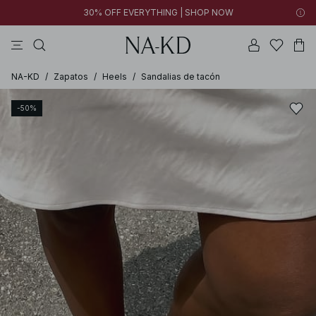
30% OFF EVERYTHING | SHOP NOW
vestidos
pantalones
tops
collar
grises
NA-KD
/
Zapatos
/
Heels
/
Sandalias de tacón
-50%