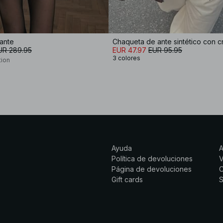
ante
Chaqueta de ante sintético con c
UR 289.95
EUR 47.97
EUR 95.95
3 colores
tion
Ayuda
Política de devoluciones
Página de devoluciones
C
Gift cards
S