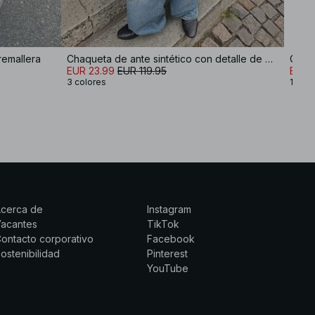
remallera
Chaqueta de ante sintético con detalle de bolsillo
Chaqu
EUR 23.99
EUR 119.95
EUR 
3 colores
1 colo
Acerca de
Instagram
Vacantes
TikTok
ontacto corporativo
Facebook
ostenibilidad
Pinterest
YouTube