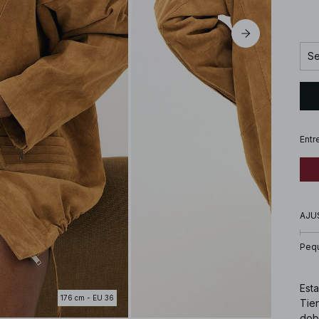
Se
Entr
AJU
Peq
Esta
176 cm - EU 36
Tie
dobl