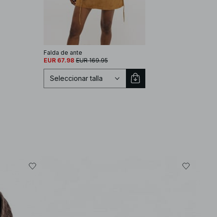
Falda de ante
EUR 67.98
EUR 169.95
Seleccionar talla
Seleccionar talla
EU 32
EU 34
EU 36
EU 38
EU 40