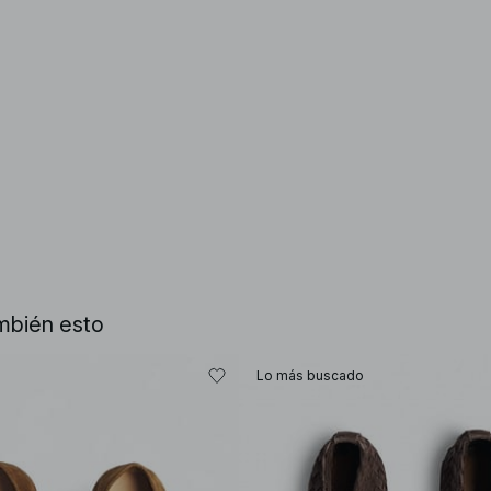
mbién esto
Lo más buscado