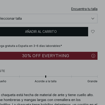
Encuentra tu talla
leccionar talla
AÑADIR AL CARRITO
ega gratuita a España en 3-6 días laborables*
30% OFF EVERYTHING
STE
ueño
Acorde a la talla
Grande
 chaqueta está hecha de material de ante y tiene cuello alto.
ne hombreras y mangas largas con cremallera en los
adillos. La chaqueta tiene bolsillos delanteros, un cordón en el