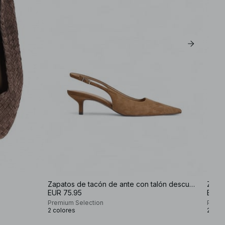
EU 42
EU 44
Zapatos de tacón de ante con talón descubierto
EUR 75.95
EUR 
Premium Selection
Premi
2 colores
2 col