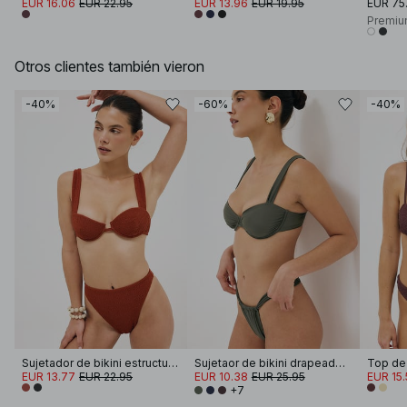
EUR 16.06
EUR 22.95
EUR 13.96
EUR 19.95
EUR 75
Premiu
Otros clientes también vieron
-40%
-60%
-40%
Sujetador de bikini estructurado con aros
Sujetaor de bikini drapeado con tirantes anchos
Top de 
EUR 13.77
EUR 22.95
EUR 10.38
EUR 25.95
EUR 15.
+7