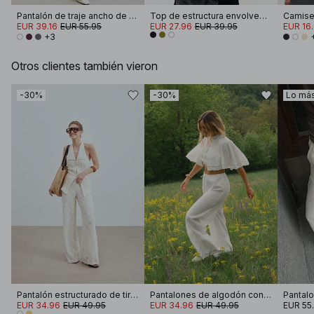
Pantalón de traje ancho ​​de cintura alta
Top de estructura envolvente atado
EUR 39.16
EUR 55.95
EUR 27.96
EUR 39.95
EUR 16
+3
Otros clientes también vieron
-30%
-30%
Lo má
Pantalón estructurado de tiro medio
Pantalones de algodón con volantes
EUR 34.96
EUR 49.95
EUR 34.96
EUR 49.95
EUR 55