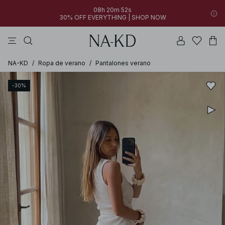
08h 20m 52s
30% OFF EVERYTHING | SHOP NOW
vestidos
pantalones
tops
perla
collar
NA-KD
/
Ropa de verano
/
Pantalones verano
-30%