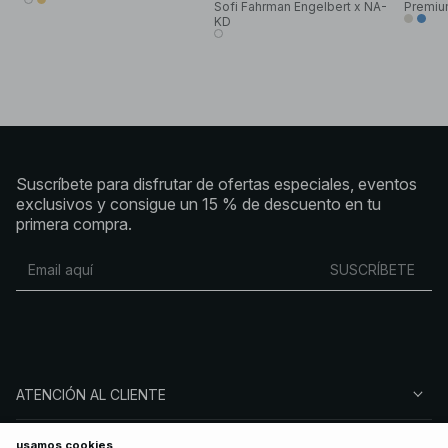
Sofi Fahrman Engelbert x NA-
Premiu
KD
Suscríbete para disfrutar de ofertas especiales, eventos
exclusivos y consigue un 15 % de descuento en tu
primera compra.
SUSCRÍBETE
ATENCIÓN AL CLIENTE
SOBRE NA-KD