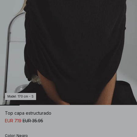
Model
:
170 cm - S
Top capa estructurado
EUR 7.19
EUR 35.95
Color
:
Negro