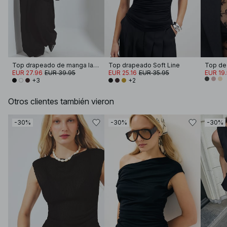
Top drapeado de manga larga Soft Line
Top drapeado Soft Line
EUR 27.96
EUR 39.95
EUR 25.16
EUR 35.95
EUR 19
+3
+2
Otros clientes también vieron
-30%
-30%
-30%