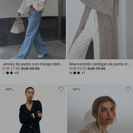
Jersey de punto con manga doblada
Maxivestido cárdigan de punto de mezcla de lana
EUR 27.96
EUR 39.95
EUR 53.16
EUR 75.95
+9
+1
-30%
-30%