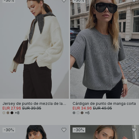
-30%
-30%
Jersey de punto de mezcla de lana con cuello redondo
Cárdigan de punto de manga corta
EUR 27.96
EUR 39.95
EUR 34.96
EUR 49.95
+8
+6
-30%
-30%