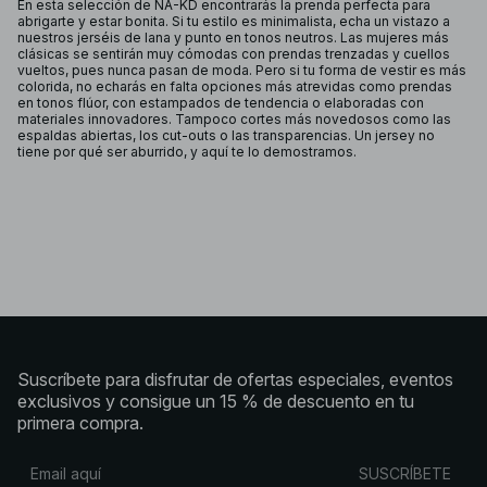
En esta selección de NA-KD encontrarás la prenda perfecta para
abrigarte y estar bonita. Si tu estilo es minimalista, echa un vistazo a
nuestros jerséis de lana y punto en tonos neutros. Las mujeres más
clásicas se sentirán muy cómodas con prendas trenzadas y cuellos
vueltos, pues nunca pasan de moda. Pero si tu forma de vestir es más
colorida, no echarás en falta opciones más atrevidas como prendas
en tonos flúor, con estampados de tendencia o elaboradas con
materiales innovadores. Tampoco cortes más novedosos como las
espaldas abiertas, los cut-outs o las transparencias. Un jersey no
tiene por qué ser aburrido, y aquí te lo demostramos.
Suscríbete para disfrutar de ofertas especiales, eventos
exclusivos y consigue un 15 % de descuento en tu
primera compra.
SUSCRÍBETE