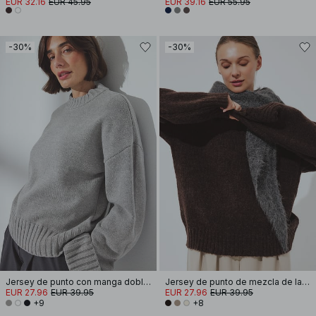
EUR 32.16
EUR 45.95
EUR 39.16
EUR 55.95
-30%
-30%
Jersey de punto con manga doblada
Jersey de punto de mezcla de lana con cuello redondo
EUR 27.96
EUR 39.95
EUR 27.96
EUR 39.95
+9
+8