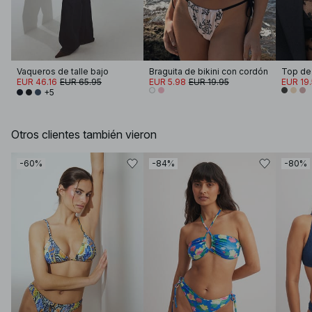
Vaqueros de talle bajo
Braguita de bikini con cordón
EUR 46.16
EUR 65.95
EUR 5.98
EUR 19.95
EUR 19
+5
Otros clientes también vieron
-60%
-84%
-80%