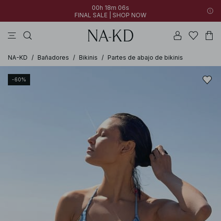
00h 18m 05s
FINAL SALE | SHOP NOW
vestidos
pantalones
tops
collar
marrón oscuro
00h 18m 05s
30% OFF EVERYTHING | SHOP NOW
FINAL SALE | SHOP NOW
NA-KD
/
Bañadores
/
Bikinis
/
Partes de abajo de bikinis
-60%