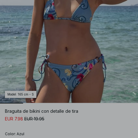
Model
:
165 cm - S
Braguita de bikini con detalle de tira
EUR 7.98
EUR 19.95
Color
:
Azul