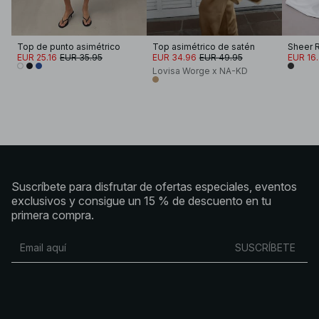
Top de punto asimétrico
Top asimétrico de satén
Sheer 
EUR 25.16
EUR 35.95
EUR 34.96
EUR 49.95
EUR 16
Lovisa Worge x NA-KD
Suscríbete para disfrutar de ofertas especiales, eventos
exclusivos y consigue un 15 % de descuento en tu
primera compra.
SUSCRÍBETE