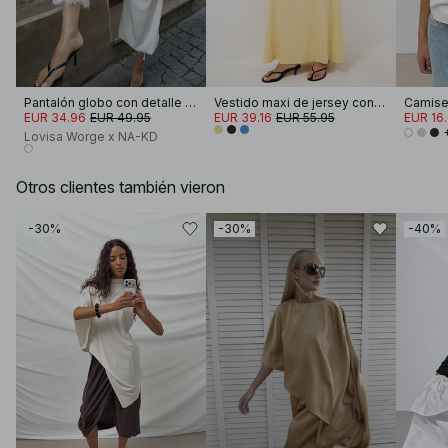
Pantalón globo con detalle de encaje
Vestido maxi de jersey con panel en la cadera
Camiset
EUR 34.96
EUR 49.95
EUR 39.16
EUR 55.95
EUR 16
Lovisa Worge x NA-KD
Otros clientes también vieron
-30%
-30%
-40%