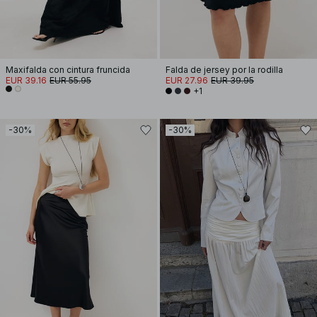
Maxifalda con cintura fruncida
Falda de jersey por la rodilla
EUR 39.16
EUR 55.95
EUR 27.96
EUR 39.95
+1
-30%
-30%