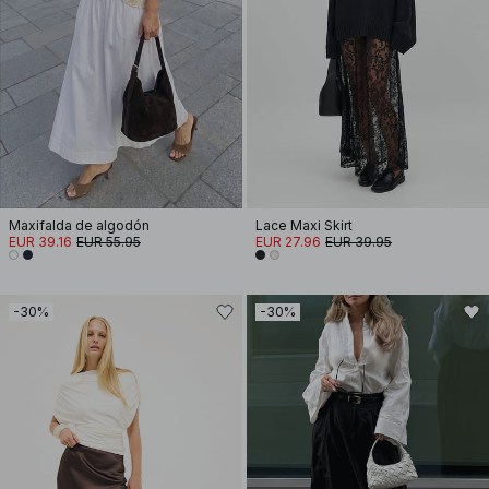
Maxifalda de algodón
Lace Maxi Skirt
EUR 39.16
EUR 55.95
EUR 27.96
EUR 39.95
-30%
-30%