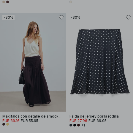
-30%
-30%
Maxifalda con detalle de smock en la cintura
Falda de jersey por la rodilla
EUR 39.16
EUR 55.95
EUR 27.96
EUR 39.95
+1