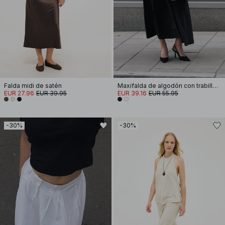
Falda midi de satén
Maxifalda de algodón con trabillas para cinturón
EUR 27.96
EUR 39.95
EUR 39.16
EUR 55.95
-30%
-30%