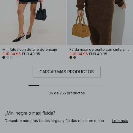
Minifalda con detalle de encaje
Falda maxi de punto con cintura doblada
EUR 34.96
EUR 49.95
EUR 34.96
EUR 49.95
CARGAR MÁS PRODUCTOS
36 de 255 productos
¿Mini negra o maxi fluida?
Descubre nuestras faldas largas y fluidas en satén o con
Leer más
pliegues («plisadas»): perfectas con una blusa a juego o
blazer para un look sofisticado, o ideales para añadir un