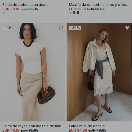
Falda de doble capa atada
Maxifalda de corte al bies y efecto arrugado
EUR 39.16
EUR 55.95
EUR 39.16
EUR 55.95
-30%
-30%
Falda de rayas con mezcla de lino
Falda midi de encaje
EUR 46.16
EUR 65.95
EUR 34.96
EUR 49.95