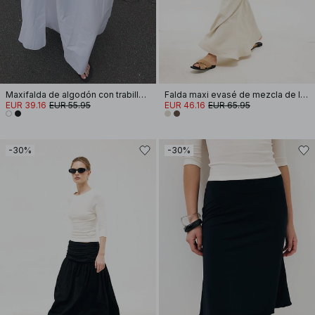
Maxifalda de algodón con trabillas para cinturón
Falda maxi evasé de mezcla de lino y lyocell
EUR 39.16
EUR 55.95
EUR 46.16
EUR 65.95
-30%
-30%