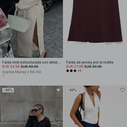
Falda midi estructurada con detalle retorcido
Falda de jersey por la rodilla
EUR 34.96
EUR 49.95
EUR 27.96
EUR 39.95
+1
Sophie Murray x NA-KD
-30%
-30%