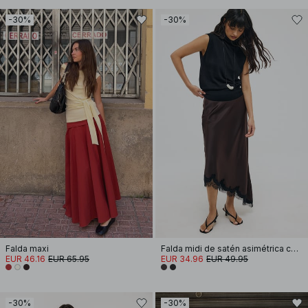
-30%
-30%
Falda maxi
Falda midi de satén asimétrica con encaje
EUR 46.16
EUR 65.95
EUR 34.96
EUR 49.95
-30%
-30%