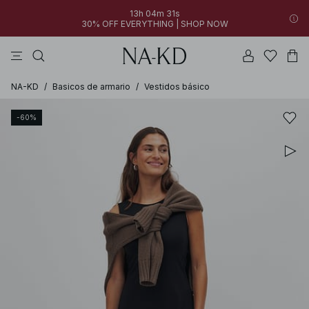
13h 04m 31s
30% OFF EVERYTHING | SHOP NOW
vestidos
pantalones
tops
collar
grises
NA-KD
/
Basicos de armario
/
Vestidos básico
-60%