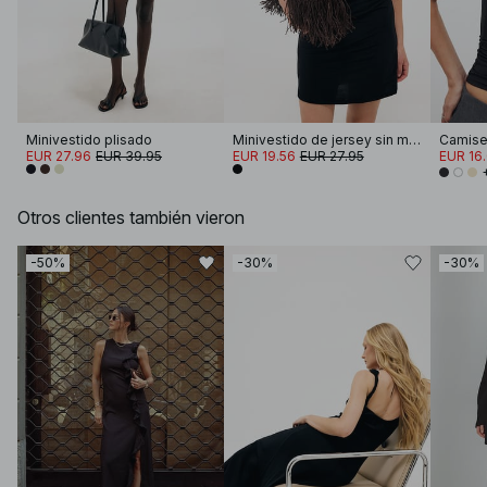
Minivestido plisado
Minivestido de jersey sin mangas
EUR 27.96
EUR 39.95
EUR 19.56
EUR 27.95
EUR 16
Otros clientes también vieron
-50%
-30%
-30%