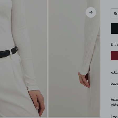
Se
Entr
AJU
Peq
Este
elás
Núm
Lee