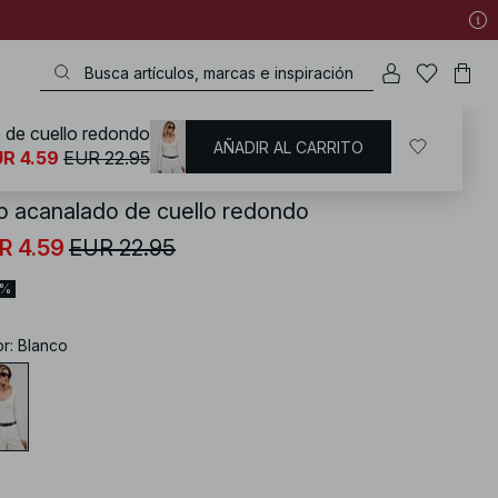
 de cuello redondo
AÑADIR AL CARRITO
KD
/
Basicos de armario
/
Tops básicos
R 4.59
EUR 22.95
p acanalado de cuello redondo
R 4.59
EUR 22.95
0%
or
:
Blanco