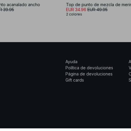
nto acanalado ancho
R 39.95
EUR 34.96
EUR 49.95
2 colores
Ayuda
Política de devoluciones
Página de devoluciones
C
Gift cards
S