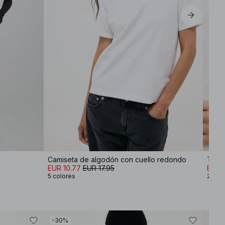
Camiseta de algodón con cuello redondo
EUR 10.77
EUR 17.95
EUR 
5 colores
2 col
-30%
-30