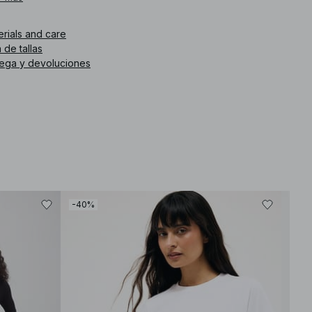
erials and care
 de tallas
rega y devoluciones
-40%
-30