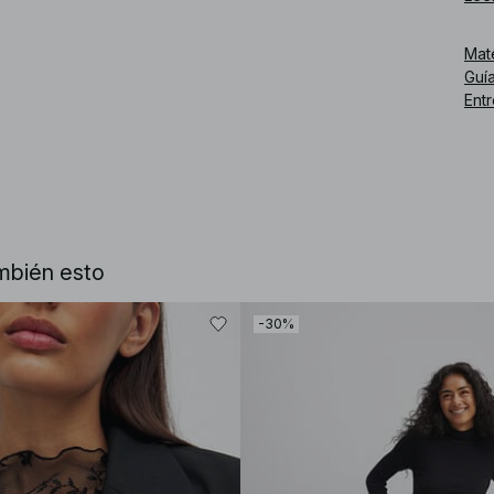
Mat
Guía
Ent
mbién esto
-30%