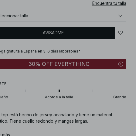
Encuentra tu talla
leccionar talla
AVISADME
ega gratuita a España en 3-6 días laborables*
30% OFF EVERYTHING
STE
ueño
Acorde a la talla
Grande
 top está hecho de jersey acanalado y tiene un material
tico. Tiene cuello redondo y mangas largas.
. de artículo
r más
:
1044-000277-0260