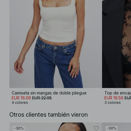
Camiseta sin mangas de doble pliegue
Top de encaj
EUR 16.06
EUR 22.95
EUR 19.56
EUR
4 colores
3 colores
Otros clientes también vieron
-30%
-30%