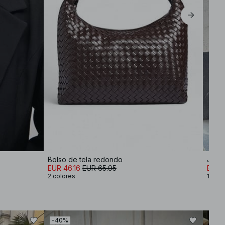
Bolso de tela redondo
Jers
EUR 46.16
EUR 65.95
EUR 
2 colores
12 col
-40%
-30