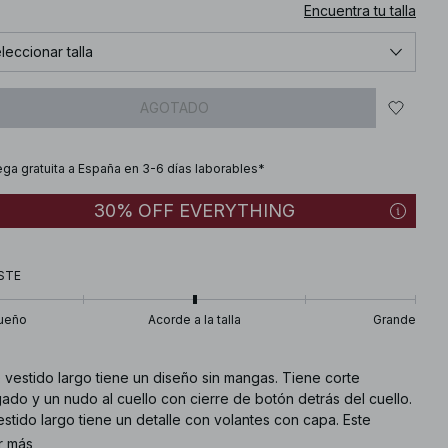
Encuentra tu talla
leccionar talla
AGOTADO
ega gratuita a España en 3-6 días laborables*
30% OFF EVERYTHING
STE
ueño
Acorde a la talla
Grande
 vestido largo tiene un diseño sin mangas. Tiene corte
ado y un nudo al cuello con cierre de botón detrás del cuello.
estido largo tiene un detalle con volantes con capa. Este
ido largo está disponible en negro.
r más