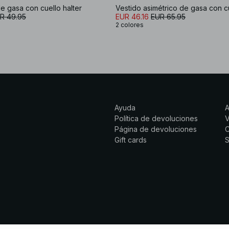
de gasa con cuello halter
Vestido asimétrico de gasa con cu
R 49.95
EUR 46.16
EUR 65.95
2 colores
Ayuda
Política de devoluciones
Página de devoluciones
C
Gift cards
S