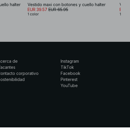
ello halter
Vestido maxi con botones y cuello halter
Vesti
EUR 39.57
EUR 65.95
EUR 3
1 color
1 colo
Acerca de
Instagram
Vacantes
TikTok
ontacto corporativo
Facebook
ostenibilidad
Pinterest
YouTube