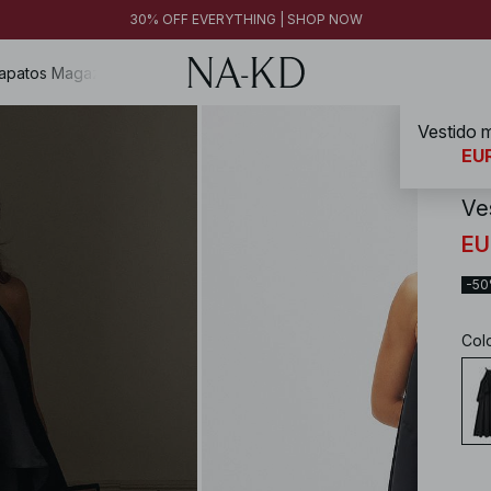
30% OFF EVERYTHING | SHOP NOW
apatos
Magazine
Vestido m
NA-
EUR
Ve
EU
-5
Col