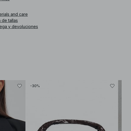
. de artículo
:
1812-000753-0002
erials and care
 de tallas
rega y devoluciones
-30%
-30