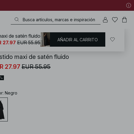
axi de satén fluido
AÑADIR AL CARRITO
KD
/
Vestidos
/
Vestido con cuello halter
 27.97
EUR 55.95
stido maxi de satén fluido
R 27.97
EUR 55.95
0%
or
:
Negro