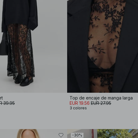
rt
Top de encaje de manga larga
R 39.95
EUR 19.56
EUR 27.95
3 colores
-30%