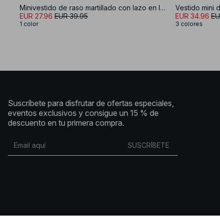
Minivestido de raso martillado con lazo en la espalda
Vestido mini 
EUR 27.96
EUR 39.95
EUR 34.96
EU
1 color
3 colores
Suscríbete para disfrutar de ofertas especiales,
eventos exclusivos y consigue un 15 % de
descuento en tu primera compra.
SUSCRÍBETE