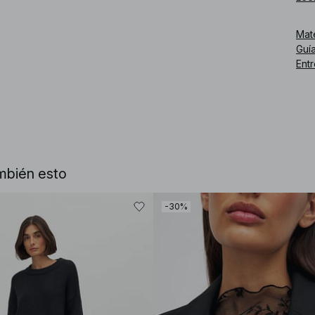
Núm
Mat
Guía
Ent
mbién esto
-30%