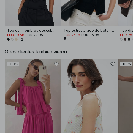
Top con hombros descubiertos trenzado
Top estructurado de botones con cuello halter
Top dr
EUR 19.56
EUR 27.95
EUR 25.16
EUR 35.95
EUR 25.
+2
Otros clientes también vieron
-30%
-80%