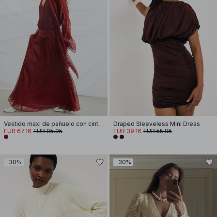
Vestido maxi de pañuelo con cintura fruncida
Draped Sleeveless Mini Dress
EUR 67.16
EUR 95.95
EUR 39.16
EUR 55.95
-30%
-30%