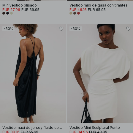
Minivestido plisado
Vestido midi de gasa con tirantes
EUR 27.96
EUR 39.95
EUR 46.16
EUR 65.95
-30%
-30%
Vestido maxi de jersey fluido con drapeado
Vestido Mini Sculptural Punto
EUR 39.16
EUR 55.95
EUR 34.96
EUR 49.95