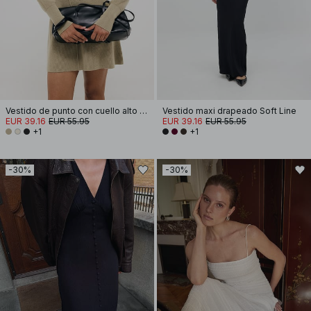
Vestido de punto con cuello alto y mangas abullonadas
Vestido maxi drapeado Soft Line
EUR 39.16
EUR 55.95
EUR 39.16
EUR 55.95
+1
+1
-30%
-30%