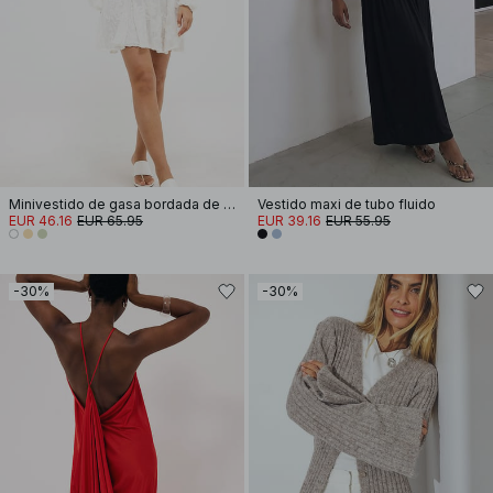
Minivestido de gasa bordada de manga larga
Vestido maxi de tubo fluido
EUR 46.16
EUR 65.95
EUR 39.16
EUR 55.95
-30%
-30%