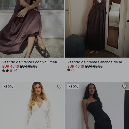
Vestido de tirantes con volúmenes fruncidos
Vestido de tirantes anchos de mezcla de lino con volúmenes y efecto arrugado
EUR 46.16
EUR 65.95
EUR 46.16
EUR 65.95
+1
-30%
-30%