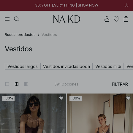
30% OFF EVERYTHING | SHOP NOW
vestidos
pantalones
tops
tops ml
collar
Buscar productos
/
Vestidos
Vestidos
Vestidos largos
Vestidos invitadas boda
Vestidos midi
Ves
FILTRAR
591
Opciones
-30%
-30%