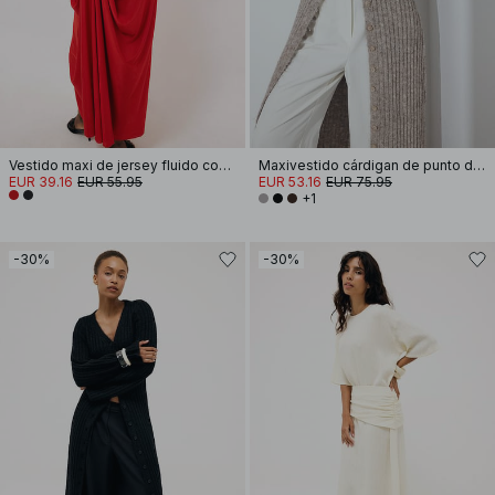
Vestido maxi de jersey fluido con drapeado
Maxivestido cárdigan de punto de mezcla de lana
EUR 39.16
EUR 55.95
EUR 53.16
EUR 75.95
+1
-30%
-30%