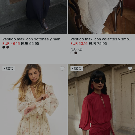
Vestido maxi con botones y mangas abullonadas
Vestido maxi con volantes y smocks
EUR 46.16
EUR 65.95
EUR 53.16
EUR 75.95
NA-KD
-30%
-30%