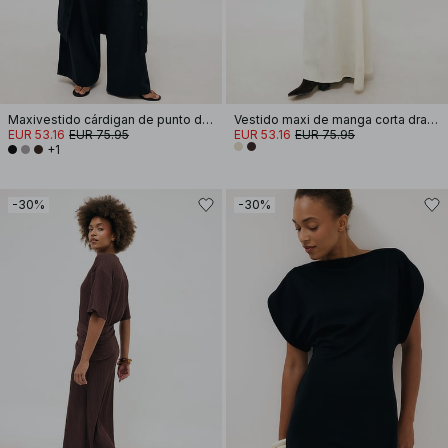
Maxivestido cárdigan de punto de mezcla de lana
Vestido maxi de manga corta drapeado
EUR 53.16
EUR 75.95
EUR 53.16
EUR 75.95
+1
-30%
-30%