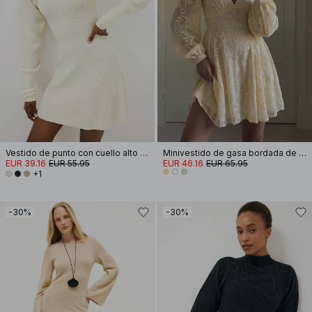
Vestido de punto con cuello alto y mangas abullonadas
Minivestido de gasa bordada de manga larga
EUR 39.16
EUR 55.95
EUR 46.16
EUR 65.95
+1
-30%
-30%