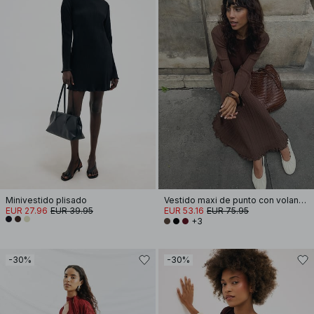
Minivestido plisado
Vestido maxi de punto con volantes y cuello redondo
EUR 27.96
EUR 39.95
EUR 53.16
EUR 75.95
+3
-30%
-30%