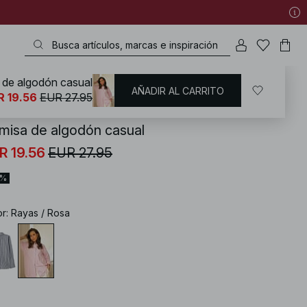
 de algodón casual
AÑADIR AL CARRITO
KD
/
Ropa de verano
R 19.56
EUR 27.95
misa de algodón casual
R 19.56
EUR 27.95
0%
or
:
Rayas / Rosa