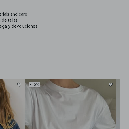
. de artículo
:
1100-007017-7735
erials and care
 de tallas
rega y devoluciones
-40%
-30