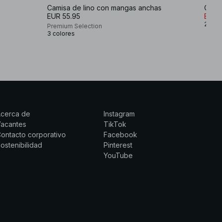
Camisa de lino con mangas anchas
Camis
EUR 55.95
EUR 
2 col
Premium Selection
3 colores
Acerca de
Instagram
Vacantes
TikTok
ontacto corporativo
Facebook
ostenibilidad
Pinterest
YouTube