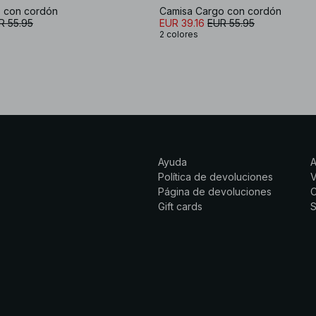
 con cordón
Camisa Cargo con cordón
R 55.95
EUR 39.16
EUR 55.95
2 colores
Ayuda
Política de devoluciones
Página de devoluciones
C
Gift cards
S