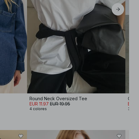
Round Neck Oversized Tee
Cami
EUR 11.97
EUR 19.95
EUR 
4 colores
3 col
-30