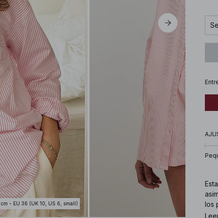
Se
Entr
AJU
Peq
Est
asi
los 
 cm - EU 36 (UK 10, US 6, small)
Lee