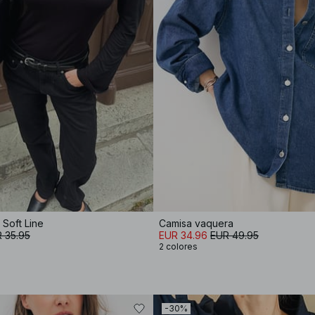
Soft Line
Camisa vaquera
 35.95
EUR 34.96
EUR 49.95
2 colores
-30%