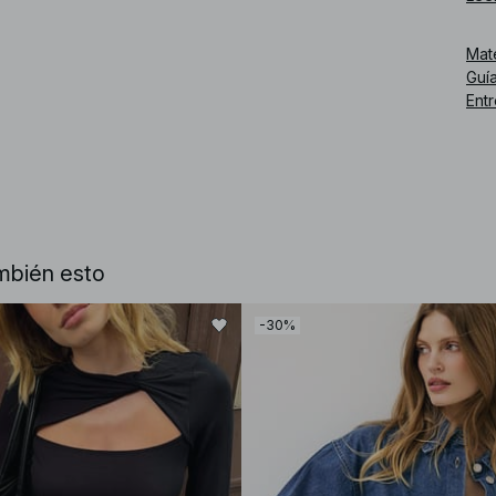
Núm
Mat
Guía
Ent
mbién esto
-30%