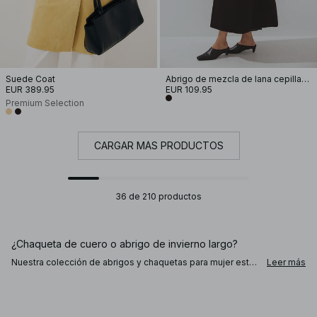
Suede Coat
Abrigo de mezcla de lana cepillada con cinturón
EUR 389.95
EUR 109.95
Premium Selection
CARGAR MÁS PRODUCTOS
36 de 210 productos
¿Chaqueta de cuero o abrigo de invierno largo?
Nuestra colección de abrigos y chaquetas para mujer está
Leer más
diseñada para acompañarte durante todas las estaciones.
Domina tu estilo optando por una prenda que te mantenga
abrigada, a la moda y segura de ti misma. Apuesta por un
look de entretiempo con una gabardina de cuero negra o
marrón, o combina una chaqueta bomber con tu sudadera