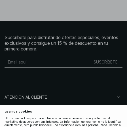
favorita. Para los días fríos, completa tu outfit con un abrigo
de pelo sintético con estilo o con una chaqueta acolchada
moderna y atemporal.
Abrigos de invierno y chaquetas para entretiempo
Ya sea que pref
Suscríbete para disfrutar de ofertas especiales, eventos
exclusivos y consigue un 15 % de descuento en tu
primera compra.
SUSCRÍBETE
ATENCIÓN AL CLIENTE
SOBRE NA-KD
SÍGUENOS