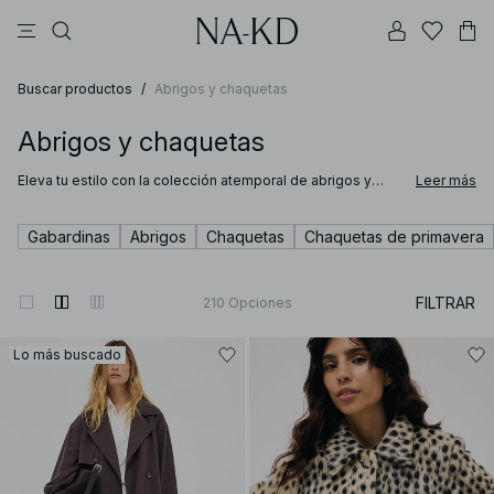
vestidos
pantalones
tops
tops ml
collar
Buscar productos
/
Abrigos y chaquetas
Abrigos y chaquetas
Eleva tu estilo con la colección atemporal de abrigos y
Leer más
chaquetas para mujer de NA‑KD. Nuestra selección
cuidadosamente curada incluye desde prendas abrigadas
como abrigos largos de mezcla de lana con solapas de
Gabardinas
Abrigos
Chaquetas
Chaquetas de primavera
muesca características o chaquetas sherpa de tendencia,
hasta gabardinas clásicas o cortas y chaquetas vaqueras
ideales para superponer.
FILTRAR
210
Opciones
Lo más buscado