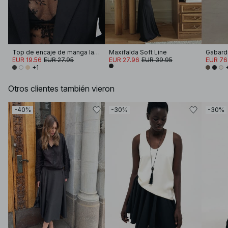
Top de encaje de manga larga
Maxifalda Soft Line
EUR 19.56
EUR 27.95
EUR 27.96
EUR 39.95
EUR 76
+1
Otros clientes también vieron
-40%
-30%
-30%