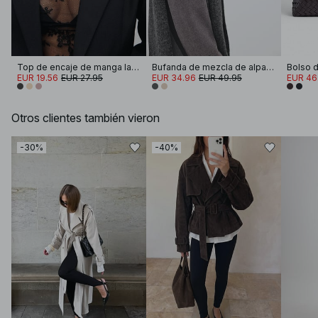
Top de encaje de manga larga
Bufanda de mezcla de alpaca
Bolso d
EUR 19.56
EUR 27.95
EUR 34.96
EUR 49.95
EUR 46
Otros clientes también vieron
-30%
-40%