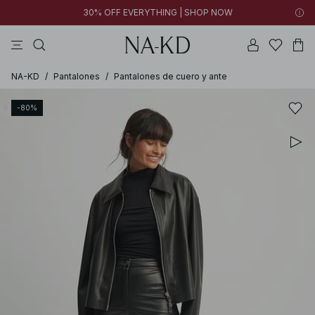
30% OFF EVERYTHING | SHOP NOW
vestidos
pantalones
tops
collar
marrón oscuro
NA-KD
/
Pantalones
/
Pantalones de cuero y ante
-80%